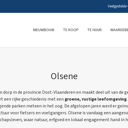
Veelgestelde
NIEUWBOUW
TE KOOP
TE HUUR
WAARDEBE
Olsene
en dorp in de provincie Oost-Vlaanderen en maakt deel uit van de
t een rijke geschiedenis met een
groene, rustige leefomgeving
gende parken meteen in het oog. De afgelopen jaren werd er geïnv
ctuur voor fietsers en voetgangers. Olsene is vandaag een aang
hapsleven, waar natuur, erfgoed en lokaal engagement hand in h