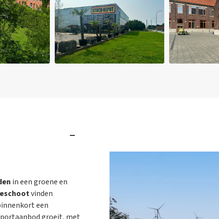
den
in een groene en
veschoot
vinden
binnenkort een
sportaanbod groeit, met