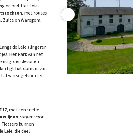
g en oud. Het Leie-
etstochten
, met routes
e, Zulte en Waregem.
Langs de Leie slingeren
jes. Het Park van het
lend groen decor en
iden ligt het domein van
 tal van vogelsoorten
E17
, met een snelle
buslijnen
zorgen voor
 Fietsers kunnen
 Leie, die deel