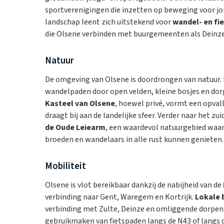
sportverenigingen die inzetten op beweging voor jon
landschap leent zich uitstekend voor
wandel- en fi
die Olsene verbinden met buurgemeenten als Deinz
Natuur
De omgeving van Olsene is doordrongen van natuur. 
wandelpaden door open velden, kleine bosjes en dorp
Kasteel van Olsene
, hoewel privé, vormt een opval
draagt bij aan de landelijke sfeer. Verder naar het zu
de Oude Leiearm
, een waardevol natuurgebied waar
broeden en wandelaars in alle rust kunnen genieten.
Mobiliteit
Olsene is vlot bereikbaar dankzij de nabijheid van de
verbinding naar Gent, Waregem en Kortrijk.
Lokale 
verbinding met Zulte, Deinze en omliggende dorpen.
gebruikmaken van fietspaden langs de N43 of langs de