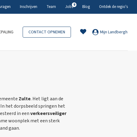
9
 vragen
Inschrijven
Team
Jobs
Blog
Ontdek de regio's
PALING
CONTACT OPNEMEN
Mijn Landbergh
 gemeente
Zulte
. Het ligt aan de
. In het dorpsbeeld springen het
esteerd in een
verkeersveiliger
ename woonplek met een sterk
and gaan.