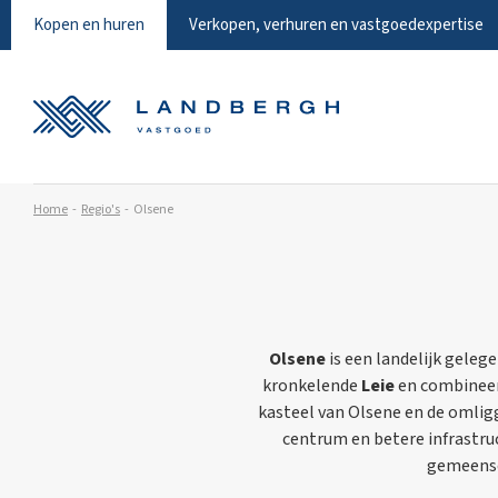
Kopen en huren
Verkopen, verhuren en vastgoedexpertise
Home
Regio's
Olsene
Olsene
is een landelijk geleg
kronkelende
Leie
en combineer
kasteel van Olsene en de omlig
centrum en betere infrastru
gemeensc