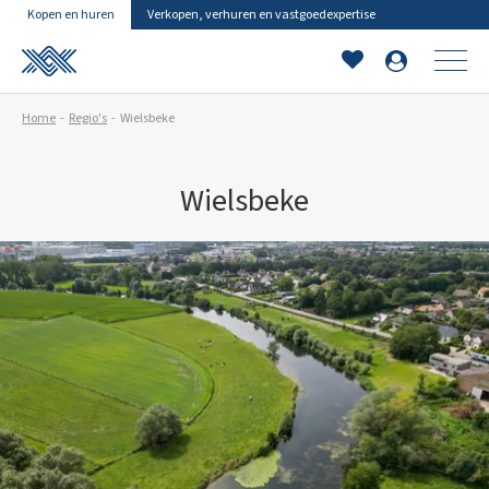
Kopen en huren
Verkopen, verhuren en vastgoedexpertise
Home
Regio's
Wielsbeke
Wielsbeke