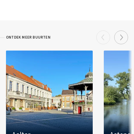
Huisartsencentrum Wielsbeke
voor een middagwandeling of een picknick in de
Rijksweg 215 - tel: 056 66 97 97
buitenlucht.
Dokter Jo Bracke
Rijksweg 27 - tel: 056 60 62 65
ONTDEK MEER BUURTEN