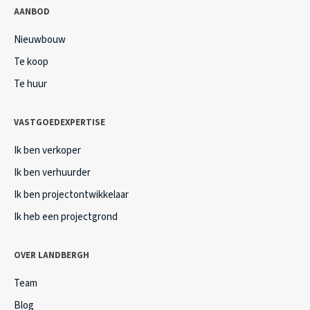
AANBOD
Nieuwbouw
Te koop
Te huur
VASTGOEDEXPERTISE
Ik ben verkoper
Ik ben verhuurder
Ik ben projectontwikkelaar
Ik heb een projectgrond
OVER LANDBERGH
Team
Blog