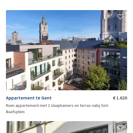
Zwembad Van Eyck
Zwembad Van Eyck verdient ook een aparte vermelding als
bezienswaardigheid. Het oudste overdekte zwembad van
België opende zijn deuren in de 19de eeuw en werd in 2001
grondig gerestaureerd. Het art-decointerieur, de
traditionele kuipbaden en de ligging aan de Portus Ganda
jachthaven maken het tot een unieke plek in Gent en ver
daarbuiten.
Appartement te Gent
€ 1.620
Ruim appartement met 2 slaapkamers en terras nabij Sint-
Baafsplein