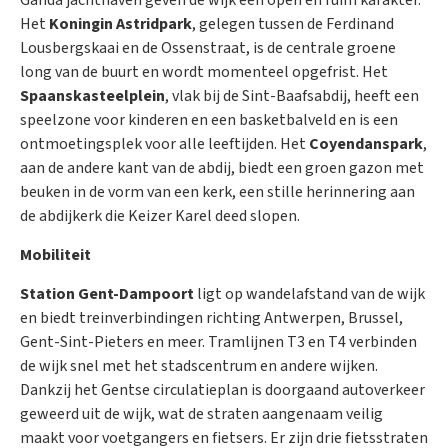
Ganda jachthaven geven de wijk een open en ruim karakter.
Het
Koningin Astridpark
, gelegen tussen de Ferdinand
Lousbergskaai en de Ossenstraat, is de centrale groene
long van de buurt en wordt momenteel opgefrist. Het
Spaanskasteelplein
, vlak bij de Sint-Baafsabdij, heeft een
speelzone voor kinderen en een basketbalveld en is een
ontmoetingsplek voor alle leeftijden. Het
Coyendanspark
,
aan de andere kant van de abdij, biedt een groen gazon met
beuken in de vorm van een kerk, een stille herinnering aan
de abdijkerk die Keizer Karel deed slopen.
Mobiliteit
Station Gent-Dampoort
ligt op wandelafstand van de wijk
en biedt treinverbindingen richting Antwerpen, Brussel,
Gent-Sint-Pieters en meer. Tramlijnen T3 en T4 verbinden
de wijk snel met het stadscentrum en andere wijken.
Dankzij het Gentse circulatieplan is doorgaand autoverkeer
geweerd uit de wijk, wat de straten aangenaam veilig
maakt voor voetgangers en fietsers. Er zijn drie fietsstraten