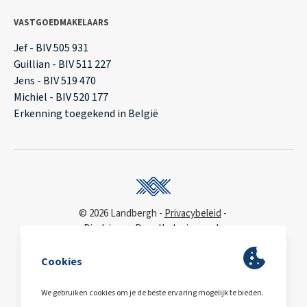
VASTGOEDMAKELAARS
Jef - BIV 505 931
Guillian - BIV 511 227
Jens - BIV 519 470
Michiel - BIV 520 177
Erkenning toegekend in België
© 2026 Landbergh
Privacybeleid
Disclaimer
Deonthologie van de
vastgoedmakelaar
WCAG
toegankelijkheidsverklaring
BA & Borg
via AXA
Polis 730 390 160
BE0563.607.810