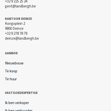
+32 9 225 25 24
gent@landbergh.be
KANTOOR DEINZE
Kongoplein 2
9800 Deinze
+32 9 278 78 79
deinze@landbergh.be
AANBOD
Nieuwbouw
Te koop
Te huur
VASTGOEDEXPERTISE
Ik ben verkoper
Ik ben verhuurder