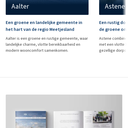
Aalter
Astene
VERHUURD
Een groene en landelijke gemeente in
Een rustig dor
het hart van de regio Meetjesland
de groene om
Aalter is een groene en rustige gemeente, waar
Astene combinee
landelijke charme, vlotte bereikbaarheid en
met een vlotte b
modern wooncomfort samenkomen.
gezellige dorpske
Appartement in Eeklo
Ruim & instapklaar appartement met 2 slaapkamers
VERHUURD