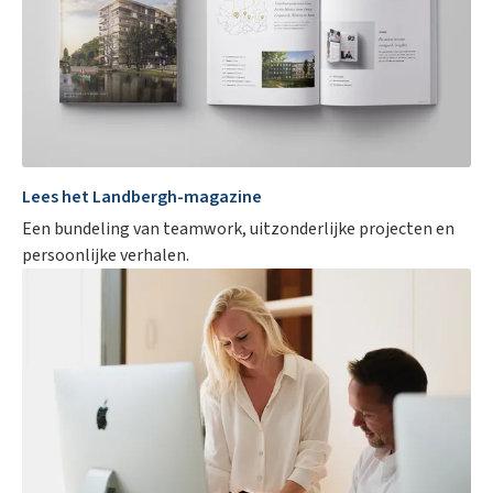
Lees het Landbergh-magazine
Een bundeling van teamwork, uitzonderlijke projecten en
Penthouse in Gent
persoonlijke verhalen.
Uniek appartement met 3 slaapkamers en 3 terrassen in de
Veldstraat
VERHUURD