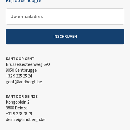
Blijf op de hoogte
INSCHRIJVEN
Appartement in Zwijnaarde
KANTOOR GENT
Brusselsesteenweg 690
Lichtrijk appartement in parklandschap met 2 slaapkamers in
9050 Gentbrugge
Zwijnaarde
+32 9 225 25 24
gent@landbergh.be
VERHUURD
KANTOOR DEINZE
Kongoplein 2
9800 Deinze
+32 9 278 78 79
deinze@landbergh.be