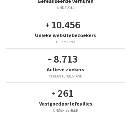
Gerealiseerde verhuren
SINDS 2014
Appartement in Wondelgem
Lichtrijk nieuwbouwappartement met één slaapkamer
18.000
Unieke websitebezoekers
VERHUURD
PER MAAND
15.000
Actieve zoekers
IN KLANTENBESTAND
450
Vastgoedportefeuilles
ONDER BEHEER
Appartement in Zwijnaarde
Lichtrijk appartement met 1 slaapkamer