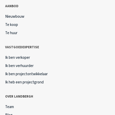
AANBOD
Nieuwbouw
Te koop
Te huur
Villa in Merelbeke-Melle
Ruime woning met grote tuin en zwembad in Merelbeke
VASTGOEDEXPERTISE
Ik ben verkoper
Meer referenties
Ik ben verhuurder
Ik ben projectontwikkelaar
Ik heb een projectgrond
OVER LANDBERGH
Team