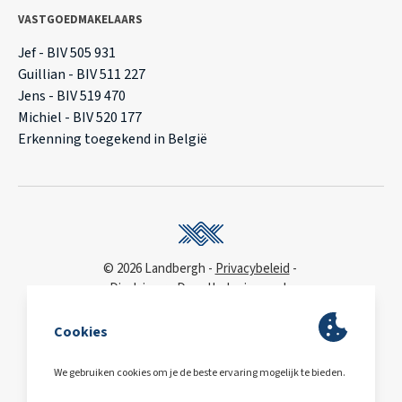
VASTGOEDMAKELAARS
Jef - BIV 505 931
Guillian - BIV 511 227
Jens - BIV 519 470
Michiel - BIV 520 177
Erkenning toegekend in België
© 2026 Landbergh
Privacybeleid
Disclaimer
Deonthologie van de
vastgoedmakelaar
WCAG
toegankelijkheidsverklaring
BA & Borg
via AXA
Polis 730 390 160
BE0563.607.810