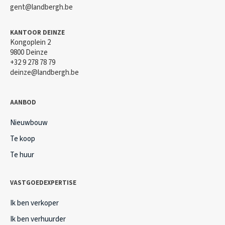
gent@landbergh.be
KANTOOR DEINZE
Kongoplein 2
9800 Deinze
+32 9 278 78 79
deinze@landbergh.be
AANBOD
Nieuwbouw
Te koop
Te huur
VASTGOEDEXPERTISE
Ik ben verkoper
Ik ben verhuurder