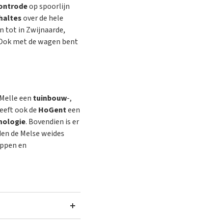
ontrode
op spoorlijn
haltes
over de hele
n tot in Zwijnaarde,
 Ook met de wagen bent
n Melle een
tuinbouw
-,
heeft ook de
HoGent
een
nologie
. Bovendien is er
en de Melse weides
appen en