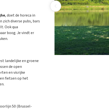
ghe
, doet de horeca in
n zich diverse pubs, bars
lt. Ook qua
ar boog. Je vindt er
uken.
est landelijke en groene
ussen de open
ten en visrijke
en fietsen op het
en.
oorlijn 50 (Brussel-