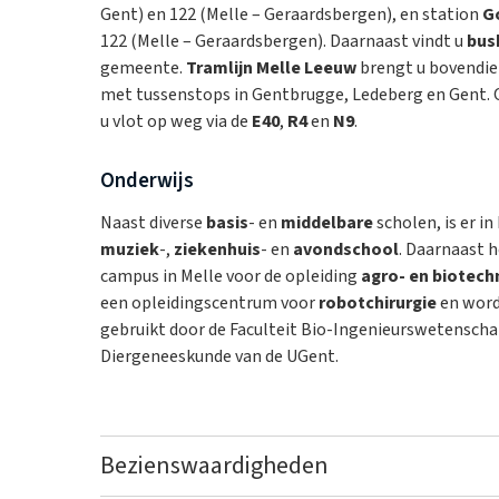
Gent) en 122 (Melle – Geraardsbergen), en station
G
122 (Melle – Geraardsbergen). Daarnaast vindt u
bus
gemeente.
Tramlijn Melle Leeuw
brengt u bovendie
met tussenstops in Gentbrugge, Ledeberg en Gent.
u vlot op weg via de
E40
,
R4
en
N9
.
Onderwijs
Naast diverse
basis
- en
middelbare
scholen, is er i
muziek
-,
ziekenhuis
- en
avondschool
. Daarnaast 
campus in Melle voor de opleiding
agro- en biotech
een opleidingscentrum voor
robotchirurgie
en word
gebruikt door de Faculteit Bio-Ingenieurswetensch
Diergeneeskunde van de UGent.
Bezienswaardigheden