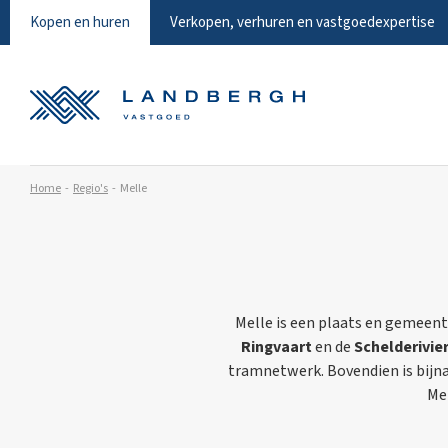
Kopen en huren
Verkopen, verhuren en vastgoedexpertise
Home
Regio's
Melle
Melle is een plaats en gemeent
Ringvaart
en de
Schelderivie
tramnetwerk. Bovendien is bijna
Me