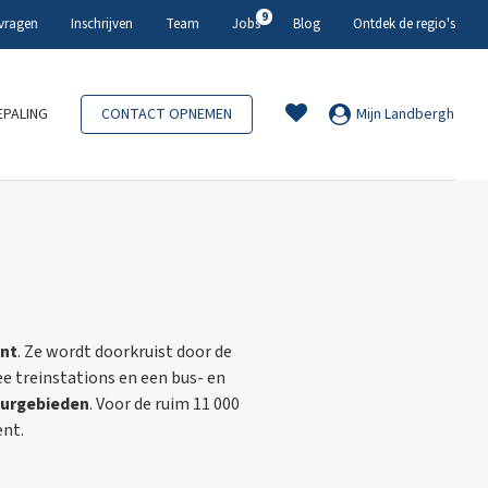
9
 vragen
Inschrijven
Team
Jobs
Blog
Ontdek de regio's
PALING
CONTACT OPNEMEN
Mijn Landbergh
nt
. Ze wordt doorkruist door de
e treinstations en een bus- en
urgebieden
. Voor de ruim 11 000
ent.