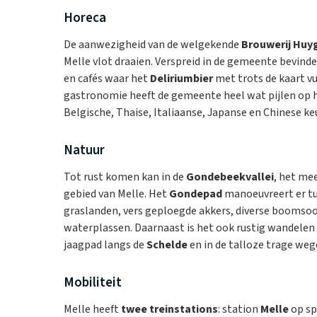
Horeca
De aanwezigheid van de welgekende
Brouwerij Huy
Melle vlot draaien. Verspreid in de gemeente bevinde
en cafés waar het
Deliriumbier
met trots de kaart vu
gastronomie heeft de gemeente heel wat pijlen op ha
Belgische, Thaise, Italiaanse, Japanse en Chinese ke
Natuur
Tot rust komen kan in de
Gondebeekvallei
, het me
gebied van Melle. Het
Gondepad
manoeuvreert er t
graslanden, vers geploegde akkers, diverse boomsoor
waterplassen. Daarnaast is het ook rustig wandelen 
jaagpad langs de
Schelde
en in de talloze trage weg
Mobiliteit
Melle heeft
twee treinstations
: station
Melle
op sp