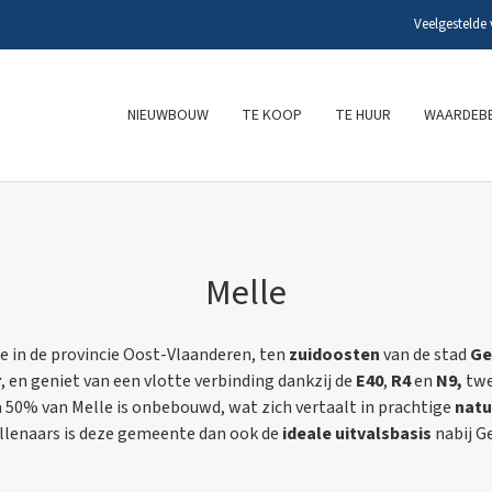
Veelgestelde
NIEUWBOUW
TE KOOP
TE HUUR
WAARDEBE
Melle
e in de provincie Oost-Vlaanderen, ten
zuidoosten
van de stad
Ge
r
, en geniet van een vlotte verbinding dankzij de
E40
,
R4
en
N9,
twe
 50% van Melle is onbebouwd, wat zich vertaalt in prachtige
natu
llenaars is deze gemeente dan ook de
ideale uitvalsbasis
nabij G