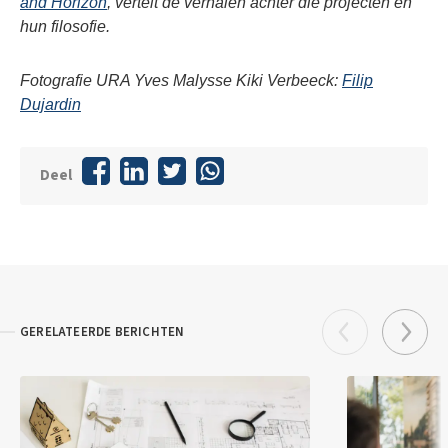
and Horizon
, vertelt de verhalen achter die projecten en
hun filosofie.
Fotografie URA Yves Malysse Kiki Verbeeck:
Filip
Dujardin
Deel
GERELATEERDE BERICHTEN