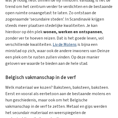
wat je nodig hebt binnen de vijf minuten. Vandaag is het de
trend om het centrum verder te verdichten en de bestaande
open ruimte onaangetast te laten. Zo ontstaan de
zogenaamde ‘secundaire steden’. In Scandinavië krijgen
steeds meer plaatsen stedelijke kwaliteiten. Je kan
hierdoor op één plek
wonen, werken en ontspannen
,
zonder ver te hoeven reizen. Dat is het goede leven, vol
verschillende kwaliteiten.
Liv de Molens
is bijna een
ministad op zich, waar ook de andere inwoners van Deinze
een plek om te rusten zullen vinden. Op deze manier
geloven we waarde te bieden aan de hele stad.
Belgisch vakmanschap in de verf
Welk materiaal we kozen? Baksteen, baksteen, baksteen.
Eerst en vooral als eerbetoon aan de bestaande molens en
hun geschiedenis, maar ook om het Belgische
vakmanschap in de verf te zetten. Metaal en gips werden
het secundair materiaal en weerspiegelen de