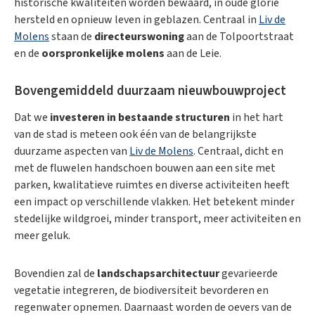
historische kwaliteiten worden bewaard, in oude glorie
hersteld en opnieuw leven in geblazen. Centraal in
Liv de
Molens
staan ​​de
directeurswoning
aan de Tolpoortstraat
en de
oorspronkelijke molens
aan de Leie.
Bovengemiddeld duurzaam nieuwbouwproject
Dat we
investeren in bestaande structuren
in het hart
van de stad is meteen ook één van de belangrijkste
duurzame aspecten van
Liv de Molens
. Centraal, dicht en
met de fluwelen handschoen bouwen aan een site met
parken, kwalitatieve ruimtes en diverse activiteiten heeft
een impact op verschillende vlakken. Het betekent minder
stedelijke wildgroei, minder transport, meer activiteiten en
meer geluk.
Bovendien zal de
landschapsarchitectuur
gevarieerde
vegetatie integreren, de biodiversiteit bevorderen en
regenwater opnemen. Daarnaast worden de oevers van de