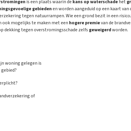
rstromingen
is een plaats waarin de
kans op waterschade
het
g
ingsgevoelige gebieden
en worden aangeduid op een kaart van d
verzekering tegen natuurrampen. Wie een grond bezit in een risic
an ook mogelijks te maken met een
hogere premie
van de brandve
op dekking tegen overstromingsschade zelfs
geweigerd
worden.
ijn woning gelegen is
 gebied?
erplicht?
andverzekering of