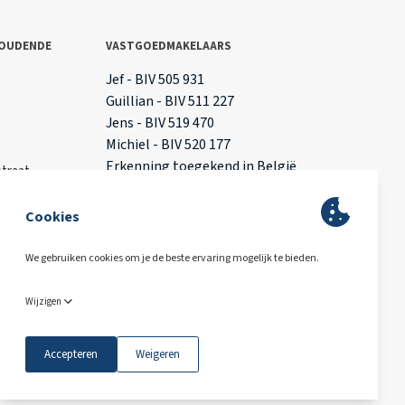
OUDENDE
VASTGOEDMAKELAARS
T
Jef - BIV 505 931
Guillian - BIV 511 227
Jens - BIV 519 470
Michiel - BIV 520 177
Erkenning toegekend in België
traat
l
ing
BA & Borg via AXA
van Google zijn van toepassing.