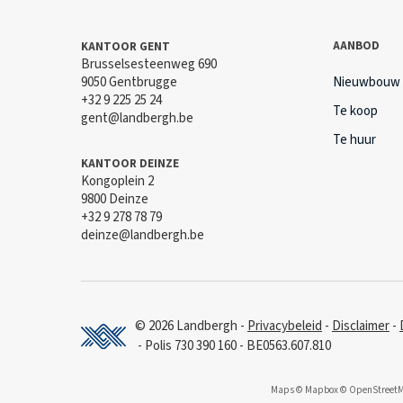
AANBOD
KANTOOR GENT
Brusselsesteenweg 690
9050 Gentbrugge
Nieuwbouw
+32 9 225 25 24
Te koop
gent@landbergh.be
Te huur
KANTOOR DEINZE
Kongoplein 2
9800 Deinze
+32 9 278 78 79
deinze@landbergh.be
© 2026 Landbergh
Privacybeleid
Disclaimer
Polis 730 390 160
BE0563.607.810
Maps © Mapbox © OpenStreet