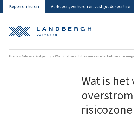
Kopen en huren
Verkopen, verhuren en vastgoedexpertise
Home
Advies
Wetgeving
Wat is het verschil tussen een effectief overstroming
Wat is het 
overstrom
risicozon