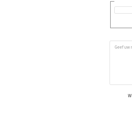
Was dit a
Ja
Geef uw me
Wi