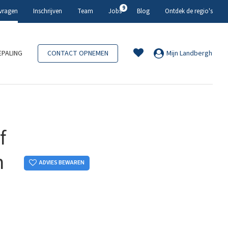
9
 vragen
Inschrijven
Team
Jobs
Blog
Ontdek de regio's
PALING
CONTACT OPNEMEN
Mijn Landbergh
f
n
ADVIES BEWAREN