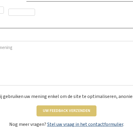
dvies nuttig?
*
Neen
ning
*
j gebruiken uw mening enkel om de site te optimaliseren, anoni
UW FEEDBACK VERZENDEN
Nog meer vragen?
Stel uw vraag in het contactformulier
.