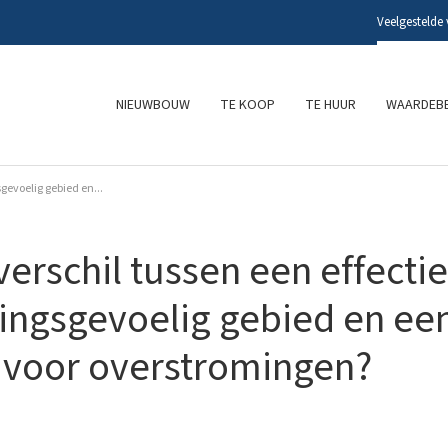
Veelgestelde
NIEUWBOUW
TE KOOP
TE HUUR
WAARDEBE
sgevoelig gebied en...
verschil tussen een effectie
ingsgevoelig gebied en ee
e voor overstromingen?