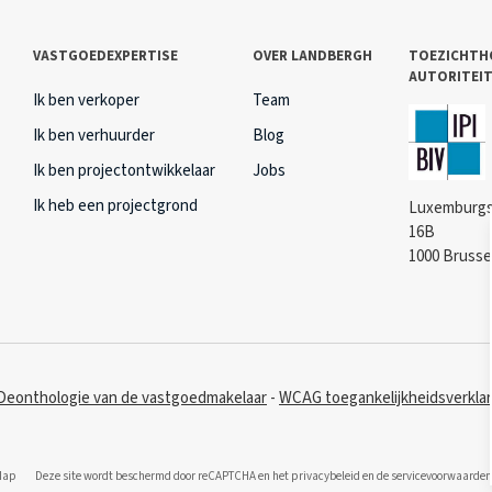
VASTGOEDEXPERTISE
OVER LANDBERGH
TOEZICHTH
AUTORITEI
Ik ben verkoper
Team
Ik ben verhuurder
Blog
Ik ben projectontwikkelaar
Jobs
Ik heb een projectgrond
Luxemburgs
16B
1000 Brusse
Deonthologie van de vastgoedmakelaar
WCAG toegankelijkheidsverklar
Map
Deze site wordt beschermd door reCAPTCHA en het
privacybeleid
en
de servicevoorwaarden