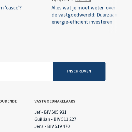
m 'casco'?
Alles wat je moet weten over ESCO's
de vastgoedwereld: Duurzaam en
energie-efficiënt investeren
INSCHRIJVEN
OUDENDE
VASTGOEDMAKELAARS
T
Jef - BIV 505 931
Guillian - BIV 511 227
Jens - BIV 519 470