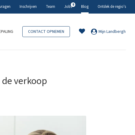
9
 vragen
Inschrijven
Team
Jobs
Blog
Ontdek de regio's
PALING
CONTACT OPNEMEN
Mijn Landbergh
j de verkoop