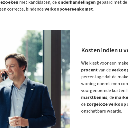
bezoeken
met kandidaten, de
onderhandelingen
gepaard met de
 een correcte, bindende
verkoopovereenkomst
.
Kosten indien u 
Wie kiest voor een mak
procent
van de
verkoop
percentage dat de make
woning noemt men commi
voorgenoemde kosten hi
marktkennis
, de
marke
de
zorgeloze verkoop
onschatbare waarde.