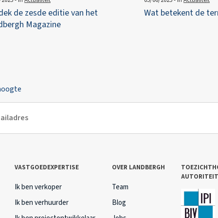
ek de zesde editie van het
Wat betekent de ter
dbergh Magazine
 hoogte
VASTGOEDEXPERTISE
OVER LANDBERGH
TOEZICHTH
AUTORITEI
Ik ben verkoper
Team
Ik ben verhuurder
Blog