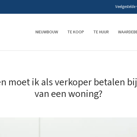
Veelgestelde
NIEUWBOUW
TE KOOP
TE HUUR
WAARDEBE
n moet ik als verkoper betalen bi
van een woning?