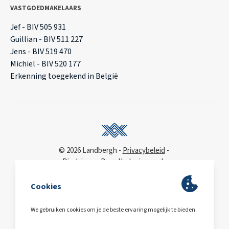
VASTGOEDMAKELAARS
Jef - BIV 505 931
Guillian - BIV 511 227
Jens - BIV 519 470
Michiel - BIV 520 177
Erkenning toegekend in België
© 2026 Landbergh
Privacybeleid
Disclaimer
Deonthologie van de
vastgoedmakelaar
WCAG
toegankelijkheidsverklaring
BA & Borg
via AXA
Polis 730 390 160
BE0563.607.810