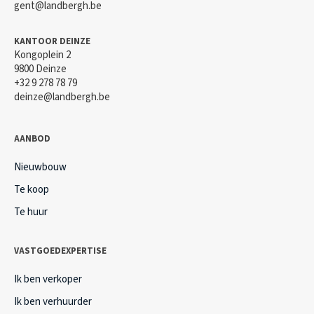
gent@landbergh.be
KANTOOR DEINZE
Kongoplein 2
9800 Deinze
+32 9 278 78 79
deinze@landbergh.be
AANBOD
Nieuwbouw
Te koop
Te huur
VASTGOEDEXPERTISE
Ik ben verkoper
Ik ben verhuurder