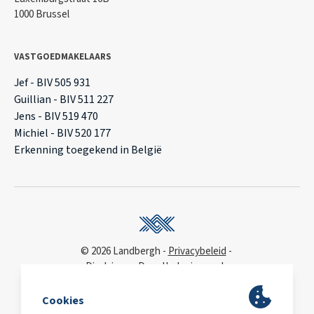
1000 Brussel
VASTGOEDMAKELAARS
Jef - BIV 505 931
Guillian - BIV 511 227
Jens - BIV 519 470
Michiel - BIV 520 177
Erkenning toegekend in België
© 2026 Landbergh
Privacybeleid
Disclaimer
Deonthologie van de
vastgoedmakelaar
WCAG
toegankelijkheidsverklaring
BA & Borg
via AXA
Polis 730 390 160