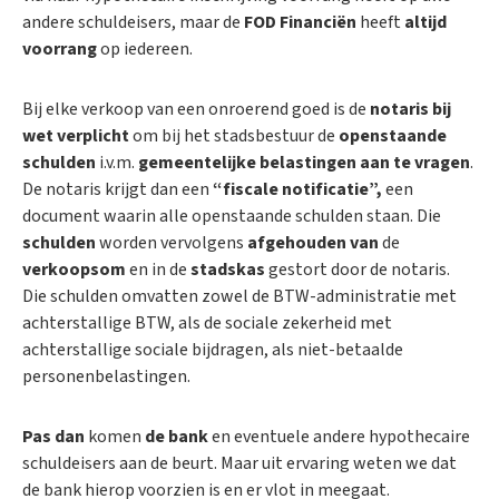
andere schuldeisers, maar de
FOD Financiën
heeft
altijd
voorrang
op iedereen.
Bij elke verkoop van een onroerend goed is de
notaris bij
wet verplicht
om bij het stadsbestuur de
openstaande
schulden
i.v.m.
gemeentelijke belastingen
aan
te
vragen
.
De notaris krijgt dan een
“fiscale notificatie”,
een
document waarin alle openstaande schulden staan. Die
schulden
worden vervolgens
afgehouden
van
de
verkoopsom
en in de
stadskas
gestort door de notaris.
Die schulden omvatten zowel de BTW-administratie met
achterstallige BTW, als de sociale zekerheid met
achterstallige sociale bijdragen, als niet-betaalde
personenbelastingen.
Pas dan
komen
de bank
en eventuele andere hypothecaire
schuldeisers aan de beurt. Maar uit ervaring weten we dat
de bank hierop voorzien is en er vlot in meegaat.