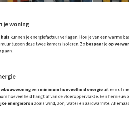
in je woning
 huis
kunnen je energiefactuur verlagen. Hou je van een warme ba
e muur tussen deze twee kamers isoleren. Zo
bespaar
je
op
verwa
n gaan.
nergie
uwbouwwoning
een
minimum hoeveelheid energie
uit een of m
um hoeveelheid hangt af van de vloeroppervlakte. Een hernieuwb
ijke energiebron
zoals wind, zon, water en aardwarmte. Allemaal v