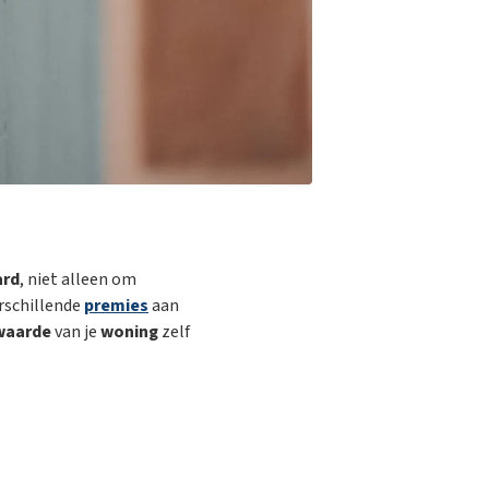
ard
, niet alleen om
rschillende
premies
aan
waarde
van je
woning
zelf