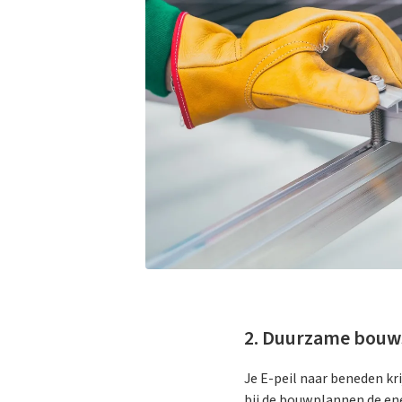
2. Duurzame bouws
Je E-peil naar beneden kr
bij de bouwplannen de ene