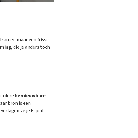
dkamer, maar een frisse
rming
, die je anders toch
eerdere
hernieuwbare
aar bron is een
erlagen ze je E-peil.