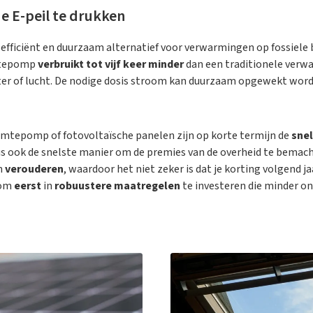
e E-peil te drukken
n efficiënt en duurzaam alternatief voor verwarmingen op fossiele 
mtepomp
verbruikt tot vijf keer minder
dan een traditionele verw
ater of lucht. De nodige dosis stroom kan duurzaam opgewekt wor
mtepomp of fotovoltaïsche panelen zijn op korte termijn de
snel
dus ook de snelste manier om de premies van de overheid te bemach
n
verouderen
, waardoor het niet zeker is dat je korting volgend ja
 om
eerst
in
robuustere maatregelen
te investeren die minder on