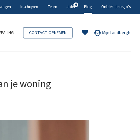
9
 vragen
Inschrijven
Team
Jobs
Blog
Ontdek de regio's
PALING
CONTACT OPNEMEN
Mijn Landbergh
an je woning