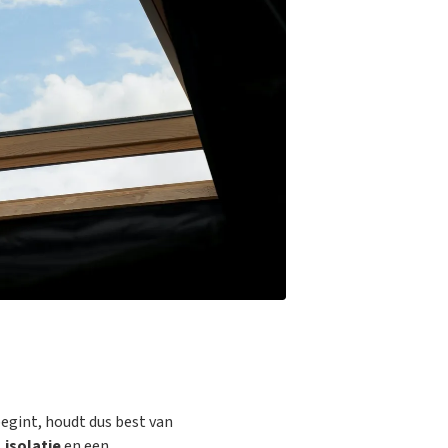
 begint, houdt dus best van
,
isolatie
en een