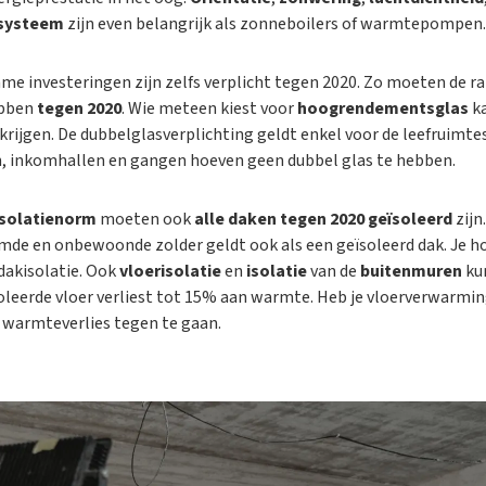
esysteem
zijn even belangrijk als zonneboilers of warmtepompen.
e investeringen zijn zelfs verplicht tegen 2020. Zo moeten de 
bben
tegen 2020
. Wie meteen kiest voor
hoogrendementsglas
ka
krijgen. De dubbelglasverplichting geldt enkel voor de leefruimt
, inkomhallen en gangen hoeven geen dubbel glas te hebben.
solatienorm
moeten ook
alle daken tegen 2020 geïsoleerd
zijn
mde en onbewoonde zolder geldt ook als een geïsoleerd dak. Je ho
 dakisolatie. Ook
vloerisolatie
en
isolatie
van de
buitenmuren
kun
oleerde vloer verliest tot 15% aan warmte. Heb je vloerverwarming,
warmteverlies tegen te gaan.