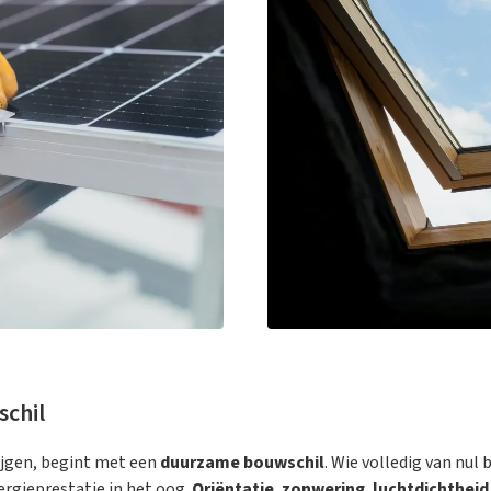
chil
ijgen, begint met een
duurzame bouwschil
. Wie volledig van nul
rgieprestatie in het oog.
Oriëntatie
,
zonwering
,
luchtdichtheid