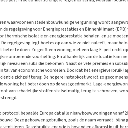
eren waarvoor een stedenbouwkundige vergunning wordt aangevr
n de regelgeving voor Energieprestaties en Binnenklimaat (EPB)
r thermische isolatie en energieprestatie behalen, en ze moete
De regelgeving legt boetes op aan wie ze niet naleeft, maar belo
 beter te doen. Zo geeft een woning met een laag E-peil recht op
ijkse onroerende voorheffing. En afhankelijk van de locatie kan m
lijk niveau een subsidie bekomen. Naast de vele premies en subsi
 tal van economische voordelen. Doordat het energieverbruik lage
ficiëntie zichzelf terug. De hogere instapkost wordt zo gecompens
 de woning het beter doen op de vastgoedmarkt. Lage-energiewo
oot van schadelijke stoffen stelselmatig terug te schroeven, wor
rstrengd.
to protocol bepaalde Europa dat alle nieuwbouwwoningen vanaf 2
ouwd. Deze gebouwen gebruiken, zoals de naam verraadt, bijna 
e ventileren. De gebruikte energie is bovendien afkomstig uit he