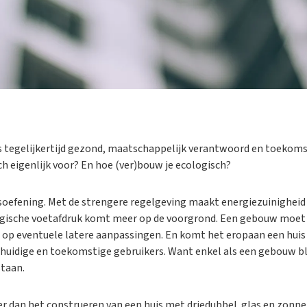
s tegelijkertijd gezond, maatschappelijk verantwoord en toekom
h eigenlijk voor? En hoe (ver)bouw je ecologisch?
oefening. Met de strengere regelgeving maakt energiezuinigheid 
logische voetafdruk komt meer op de voorgrond. Een gebouw moe
op eventuele latere aanpassingen. En komt het eropaan een huis
 huidige en toekomstige gebruikers. Want enkel als een gebouw b
staan.
r dan het construeren van een huis met driedubbel glas en zonne