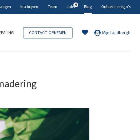
9
 vragen
Inschrijven
Team
Jobs
Blog
Ontdek de regio's
PALING
CONTACT OPNEMEN
Mijn Landbergh
enadering