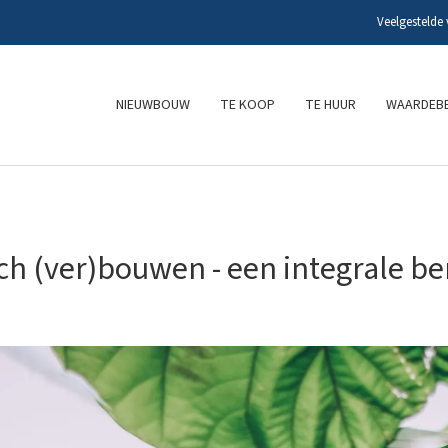
Veelgestelde
NIEUWBOUW
TE KOOP
TE HUUR
WAARDEBE
ch (ver)bouwen - een integrale b