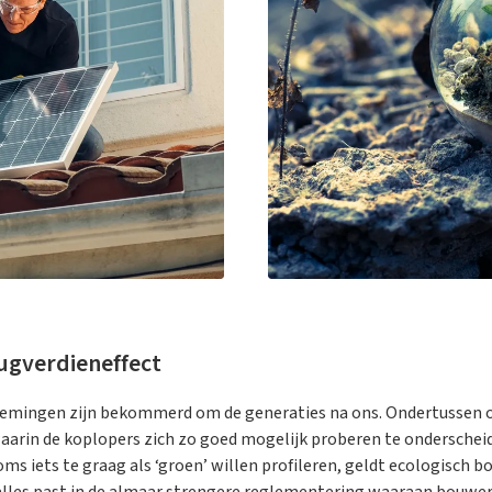
rugverdieneffect
mingen zijn bekommerd om de generaties na ons. Ondertussen ont
rin de koplopers zich zo goed mogelijk proberen te onderscheid
s iets te graag als ‘groen’ willen profileren, geldt ecologisch 
it alles past in de almaar strengere reglementering waaraan bouw