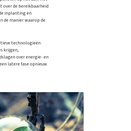
kt over de bereikbaarheid
de inplanting en
en de manier waarop de
atieve technologieën
s krijgen,
dslagen over energie- en
een latere fase opnieuw