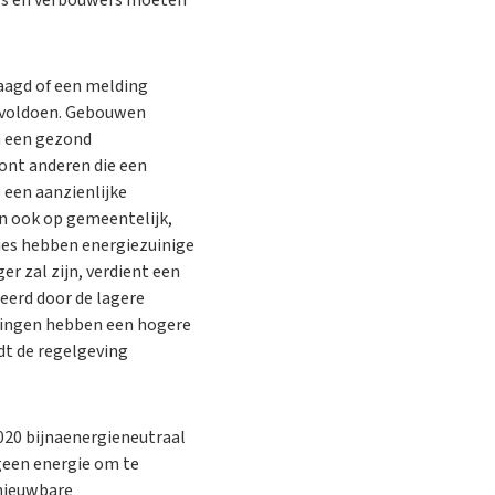
aagd of een melding
 voldoen. Gebouwen
n een gezond
ont anderen die een
 een aanzienlijke
en ook op gemeentelijk,
dies hebben energiezuinige
r zal zijn, verdient een
eerd door de lagere
ningen hebben een hogere
dt de regelgeving
020 bijnaenergieneutraal
geen energie om te
rnieuwbare