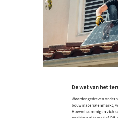
De wet van het te
Waardengedreven onderne
bouwmaterialenmarkt, waa
Hoewel sommigen zich som
positieve alternatief. D