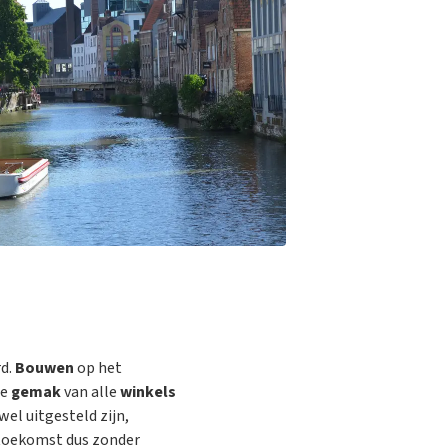
d.
Bouwen
op het
se
gemak
van alle
winkels
el uitgesteld zijn,
 toekomst dus zonder