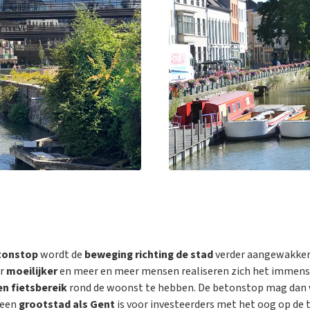
tonstop
wordt de
beweging richting de stad
verder aangewakker
ar
moeilijker
en meer en meer mensen realiseren zich het immen
en fietsbereik
rond de woonst te hebben. De betonstop mag dan w
een
grootstad als Gent
is voor investeerders met het oog op de