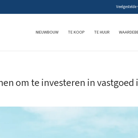
Veelgestelde
NIEUWBOUW
TE KOOP
TE HUUR
WAARDEBE
nen om te investeren in vastgoed 