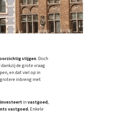
oorzichtig stijgen
. Doch
d
dankzij de grote vraag
en, en dat viel op in
grotere inbreng met
investeert
in
vastgoed
,
nts vastgoed.
Enkele