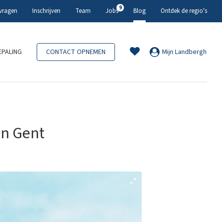
9
 vragen
Inschrijven
Team
Jobs
Blog
Ontdek de regio's
PALING
CONTACT OPNEMEN
Mijn Landbergh
in Gent