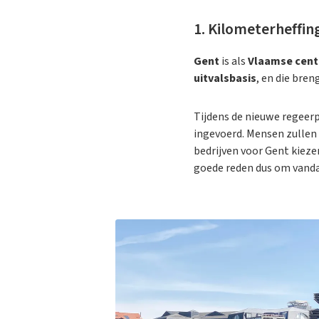
1. Kilometerheffi
Gent
is als
Vlaamse cen
uitvalsbasis
, en die bre
Tijdens de nieuwe regeer
ingevoerd. Mensen zullen
bedrijven voor Gent kieze
goede reden dus om vanda