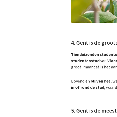
4. Gent is de groo
Tienduizenden student
studentenstad
van
Vlaa
groot, maar dat is het aa
Bovendien
blijven
heel w
in of rond de stad
, waar
5. Gent is de mee