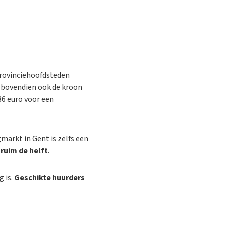
provinciehoofdsteden
t bovendien ook de kroon
86 euro voor een
markt in Gent is zelfs een
t
ruim de helft
.
 is.
Geschikte huurders