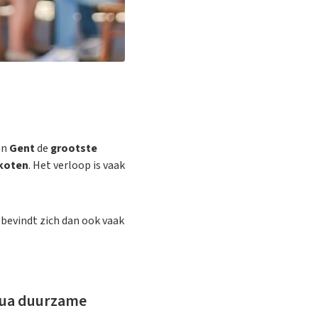
an
Gent
de
grootste
koten
. Het verloop is vaak
bevindt zich dan ook vaak
 qua duurzame