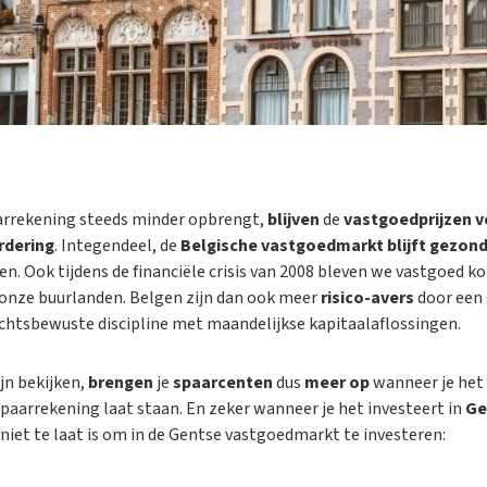
aarrekening steeds minder opbrengt,
blijven
de
vastgoedprijzen v
rdering
. Integendeel, de
Belgische vastgoedmarkt blijft gezon
. Ook tijdens de financiële crisis van 2008 bleven we vastgoed kop
 onze buurlanden. Belgen zijn dan ook meer
risico-avers
door een 
ichtsbewuste discipline met maandelijkse kapitaalaflossingen.
jn bekijken,
brengen
je
spaarcenten
dus
meer op
wanneer je het
spaarrekening laat staan. En zeker wanneer je het investeert in
Ge
niet te laat is om in de Gentse vastgoedmarkt te investeren: