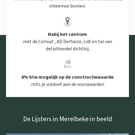
Verlaagd btw-tarief van 6%
mogelijk op de volledige
inheemse bomen.
constructiewaarde.
Benieuwd naar dit rustig gelegen, hedendaags
nieuwbouwproject vlakbij het centrum van Merelbeke? Een
Nabij het centrum
met de Colruyt , AD Delhaize, Lidl en tal van
persoonlijke, vrijblijvende afspraak kan
detailhandel dichtbij.
via
jef@landbergh.be
of
09 225 25 24
.
6% btw mogelijk op de constructiewaarde
mits je voldoet aan de voorwaarden
De Lijsters in Merelbeke in beeld