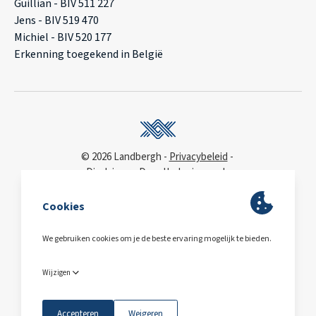
Guillian - BIV 511 227
Jens - BIV 519 470
Michiel - BIV 520 177
Erkenning toegekend in België
© 2026 Landbergh
Privacybeleid
Disclaimer
Deonthologie van de
vastgoedmakelaar
WCAG
toegankelijkheidsverklaring
BA & Borg
via AXA
Polis 730 390 160
BE0563.607.810