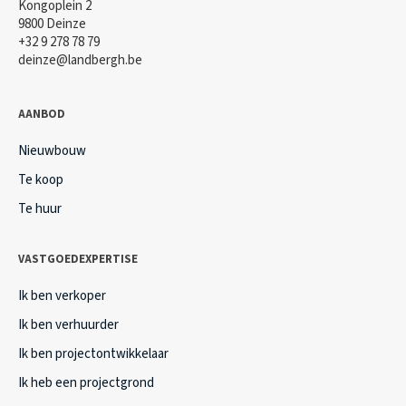
Kongoplein 2
9800 Deinze
+32 9 278 78 79
deinze@landbergh.be
AANBOD
Nieuwbouw
Te koop
Te huur
VASTGOEDEXPERTISE
Ik ben verkoper
Ik ben verhuurder
Ik ben projectontwikkelaar
Ik heb een projectgrond