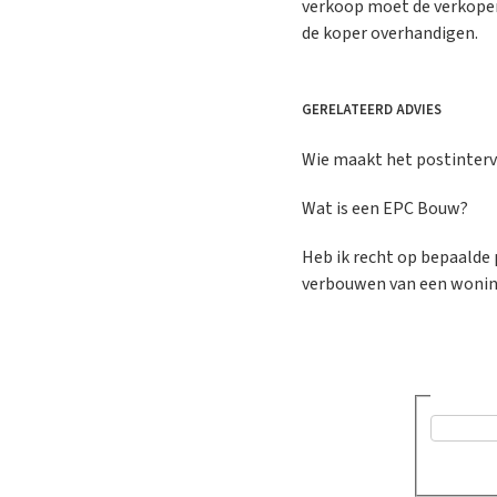
verkoop moet de verkoper 
de koper overhandigen.
GERELATEERD ADVIES
Wie maakt het postinterv
Wat is een EPC Bouw?
Heb ik recht op bepaalde 
verbouwen van een woni
Was dit a
Ja