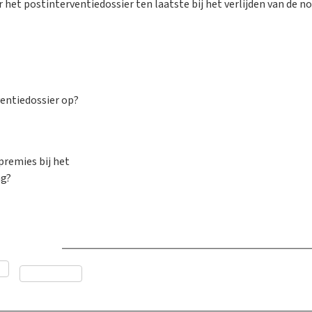
het postinterventiedossier ten laatste bij het verlijden van de n
entiedossier op?
premies bij het
ng?
dvies nuttig?
*
Neen