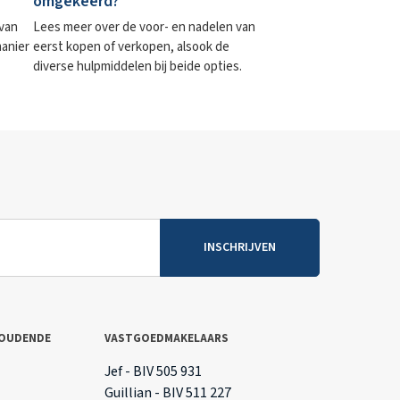
omgekeerd?
 van
Lees meer over de voor- en nadelen van
manier
eerst kopen of verkopen, alsook de
diverse hulpmiddelen bij beide opties.
INSCHRIJVEN
OUDENDE
VASTGOEDMAKELAARS
T
Jef - BIV 505 931
Guillian - BIV 511 227