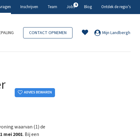
9
 vragen
Inschrijven
Team
Jobs
Blog
Ontdek de regio's
PALING
CONTACT OPNEMEN
Mijn Landbergh
er
ADVIES BEWAREN
woning waarvan (1) de
 1 mei 2001
. Bij een