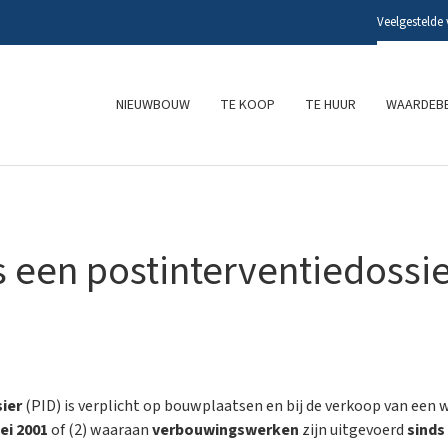
Veelgestelde
NIEUWBOUW
TE KOOP
TE HUUR
WAARDEBE
 een postinterventiedossi
sier
(PID) is verplicht op bouwplaatsen en bij de verkoop van een 
ei 2001
of (2) waaraan
verbouwingswerken
zijn uitgevoerd
sinds