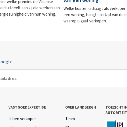
van een woning?
hier welke premies de Vlaamse
eid uitdeelt aan zij die werken aan
Welke kosten u draagt als verkoper
ergiezuinigheid van hun woning.
een woning, hangt sterk af van de 
waarop u gaat verkopen.
 hoogte
VASTGOEDEXPERTISE
OVER LANDBERGH
TOEZICHTH
AUTORITEI
Ik ben verkoper
Team