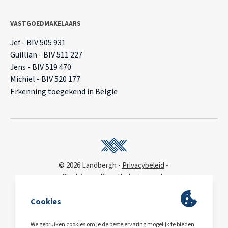
VASTGOEDMAKELAARS
Jef - BIV 505 931
Guillian - BIV 511 227
Jens - BIV 519 470
Michiel - BIV 520 177
Erkenning toegekend in België
© 2026 Landbergh
Privacybeleid
Disclaimer
Deonthologie van de
vastgoedmakelaar
WCAG
toegankelijkheidsverklaring
BA & Borg
via AXA
Polis 730 390 160
BE0563.607.810