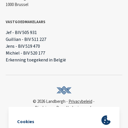
1000 Brussel
VASTGOEDMAKELAARS
Jef - BIV 505 931
Guillian - BIV 511 227
Jens - BIV 519 470
Michiel - BIV 520 177
Erkenning toegekend in België
© 2026 Landbergh
Privacybeleid
Disclaimer
Deonthologie van de
vastgoedmakelaar
WCAG
toegankelijkheidsverklaring
BA & Borg
via AXA
Polis 730 390 160