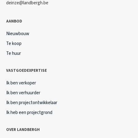
deinze@landbergh.be
AANBOD
Nieuwbouw
Te koop
Te huur
VASTGOEDEXPERTISE
Ik ben verkoper
Ik ben verhuurder
Ik ben projectontwikkelaar
Ik heb een projectgrond
OVER LANDBERGH