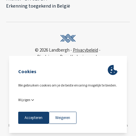
Erkenning toegekend in België
© 2026 Landbergh
Privacybeleid
Disclaimer
Deonthologie van de
vastgoedmakelaar
WCAG
toegankelijkheidsverklaring
BA & Borg
via AXA
Polis 730 390 160
BE0563.607.810
Maps © Mapbox © OpenStreetMap
Deze site wordt beschermd door reCAPTCHA en
het
privacybeleid
en
de servicevoorwaarden
van Google zijn van toepassing.