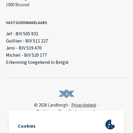
1000 Brussel
VASTGOEDMAKELAARS
Jef - BIV 505 931
Guillian - BIV 511 227
Jens - BIV 519 470
Michiel - BIV 520 177
Erkenning toegekend in België
© 2026 Landbergh
Privacybeleid
Disclaimer
Deonthologie van de
vastgoedmakelaar
WCAG
toegankelijkheidsverklaring
BA & Borg
via AXA
Polis 730 390 160