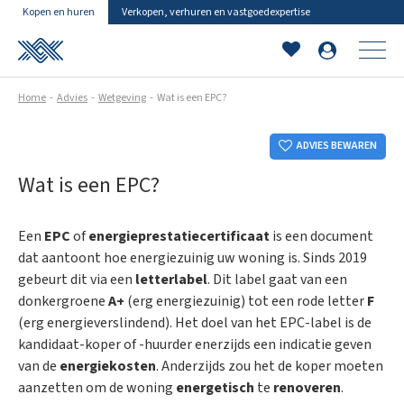
Kopen en huren
Verkopen, verhuren en vastgoedexpertise
Home
Advies
Wetgeving
Wat is een EPC?
ADVIES BEWAREN
Wat is een EPC?
Een
EPC
of
energieprestatiecertificaat
is een document
dat aantoont hoe energiezuinig uw woning is. Sinds 2019
gebeurt dit via een
letterlabel
. Dit label gaat van een
donkergroene
A+
(erg energiezuinig) tot een rode letter
F
(erg energieverslindend). Het doel van het EPC-label is de
kandidaat-koper of -huurder enerzijds een indicatie geven
van de
energiekosten
. Anderzijds zou het de koper moeten
aanzetten om de woning
energetisch
te
renoveren
.