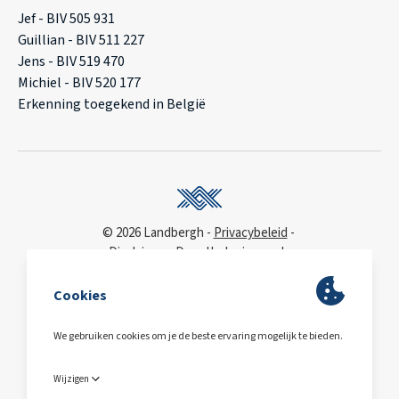
Jef - BIV 505 931
Guillian - BIV 511 227
Jens - BIV 519 470
Michiel - BIV 520 177
Erkenning toegekend in België
© 2026 Landbergh
Privacybeleid
Disclaimer
Deonthologie van de
vastgoedmakelaar
WCAG
toegankelijkheidsverklaring
BA & Borg
via AXA
Polis 730 390 160
BE0563.607.810