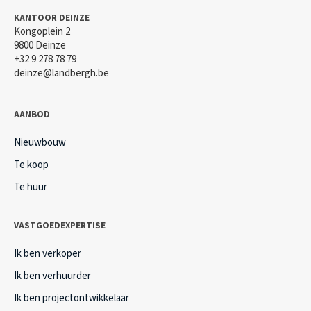
KANTOOR DEINZE
Kongoplein 2
9800 Deinze
+32 9 278 78 79
deinze@landbergh.be
AANBOD
Nieuwbouw
Te koop
Te huur
VASTGOEDEXPERTISE
Ik ben verkoper
Ik ben verhuurder
Ik ben projectontwikkelaar