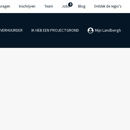
9
 vragen
Inschrijven
Team
Jobs
Blog
Ontdek de regio's
N VERHUURDER
IK HEB EEN PROJECTGROND
Mijn Landbergh