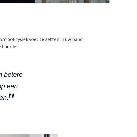
om ook fysiek voet te zetten in uw pand.
 huurder.
n betere
 op een
en.