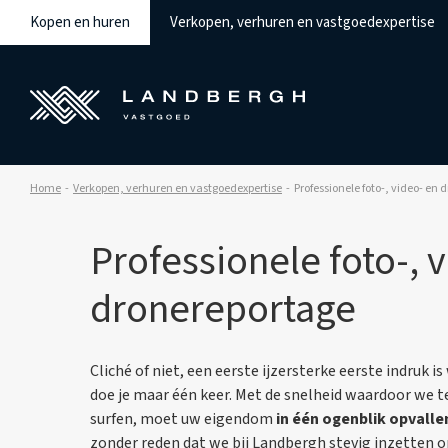
Kopen en huren
Verkopen, verhuren en vastgoedexpertise
Home
Verkopen, verhuren en vastgoedexpertise
Professionele foto-, video- en
Professionele foto-, 
dronereportage
Cliché of niet, een eerste ijzersterke eerste indruk i
doe je maar één keer. Met de snelheid waardoor we
surfen, moet uw eigendom
in één ogenblik opvalle
zonder reden dat we bij Landbergh stevig inzetten o