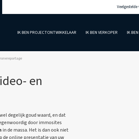
Veelgestelde
IK BEN PROJECTONTWIKKELAAR
IK BEN VERKOPER
IK BE
 dronereportage
video- en
s wel degelijk goud waard, en dat
 tegenwoordig door immosites
n
in de massa. Het is dan ook niet
p de online presentatie van uw