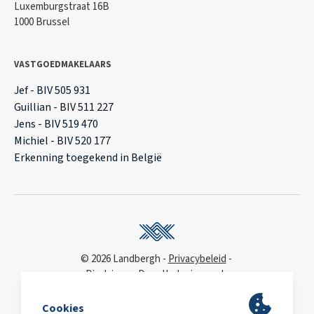
Luxemburgstraat 16B
1000 Brussel
VASTGOEDMAKELAARS
Jef - BIV 505 931
Guillian - BIV 511 227
Jens - BIV 519 470
Michiel - BIV 520 177
Erkenning toegekend in België
© 2026 Landbergh
Privacybeleid
Disclaimer
Deonthologie van de
vastgoedmakelaar
WCAG
toegankelijkheidsverklaring
BA & Borg