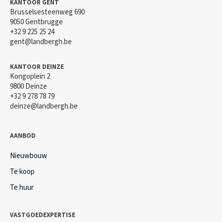
KANTOOR GENT
Brusselsesteenweg 690
9050 Gentbrugge
+32 9 225 25 24
gent@landbergh.be
KANTOOR DEINZE
Kongoplein 2
9800 Deinze
+32 9 278 78 79
deinze@landbergh.be
AANBOD
Nieuwbouw
Te koop
Te huur
VASTGOEDEXPERTISE