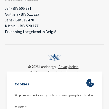
Jef - BIV 505 931
Guillian - BIV 511 227
Jens - BIV 519 470
Michiel - BIV 520 177
Erkenning toegekend in België
© 2026 Landbergh
Privacybeleid
Disclaimer
Deonthologie van de
vastgoedmakelaar
WCAG
toegankelijkheidsverklaring
BA & Borg
via AXA
Polis 730 390 160
BE0563.607.810