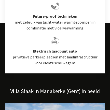
Op zoek naar een appartement in een rustige, groene
omgeving met een vlotte verbinding naar Gent? Ontdek
Future-proof technieken
wat Villa Staak te bieden heeft en neem gerust contact
met gebruik van lucht-water warmtepompen in
combinatie met vloerverwarming
op via
jef@landbergh.be
of
09 225 25 24
.
Elektrisch laadpunt auto
privatieve parkeerplaatsen met laadinfrastructuur
voor elektrische wagens
Villa Staak in Mariakerke (Gent) in beeld