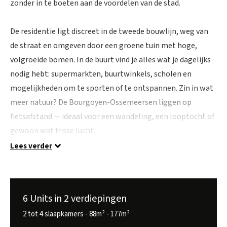
zonder in te boeten aan de voordelen van de stad.
De residentie ligt discreet in de tweede bouwlijn, weg van
de straat en omgeven door een groene tuin met hoge,
volgroeide bomen. In de buurt vind je alles wat je dagelijks
nodig hebt: supermarkten, buurtwinkels, scholen en
mogelijkheden om te sporten of te ontspannen. Zin in wat
meer natuur? De Bourgoyen-Ossemeersen liggen op
fietsafstand — ideaal voor een wandeling, een looptocht of
gewoon wat frisse lucht.
Lees verder
Villa Staak telt zes ruime wooneenheden waarbij alle
verdiepingen vlot bereikbaar zijn via de lift. De gelijkvloerse
units beschikken over een eigen privétuin. Daarnaast is er
6 Units in 2 verdiepingen
een gemeenschappelijke groene ruimte. Alle woonunits
2 tot 4 slaapkamers - 88m² - 177m²
zijn bovendien voorzien van ruime zonneterrassen, perfect