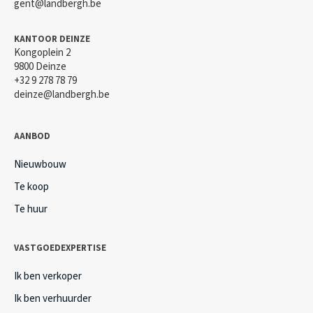
gent@landbergh.be
KANTOOR DEINZE
Kongoplein 2
9800 Deinze
+32 9 278 78 79
deinze@landbergh.be
AANBOD
Nieuwbouw
Te koop
Te huur
VASTGOEDEXPERTISE
Ik ben verkoper
Ik ben verhuurder