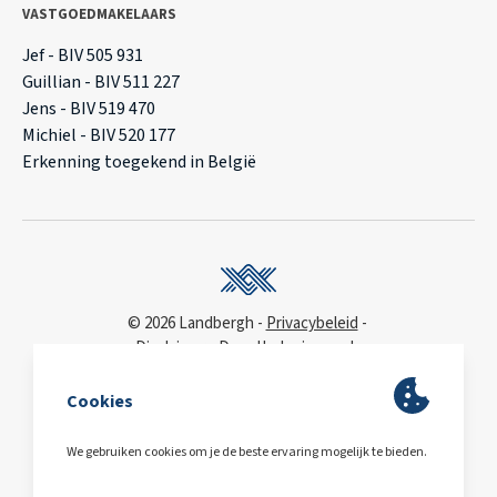
VASTGOEDMAKELAARS
Jef - BIV 505 931
Guillian - BIV 511 227
Jens - BIV 519 470
Michiel - BIV 520 177
Erkenning toegekend in België
© 2026 Landbergh
Privacybeleid
Disclaimer
Deonthologie van de
vastgoedmakelaar
WCAG
toegankelijkheidsverklaring
BA & Borg
via AXA
Polis 730 390 160
BE0563.607.810