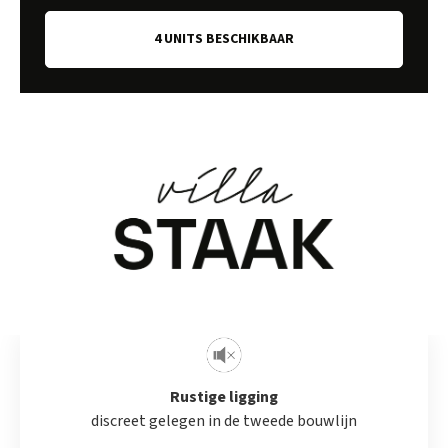
georiënteerd om optimaal van het buitenleven te
genieten.
4 UNITS BESCHIKBAAR
Binnen draait alles om licht en ruimte. De oppervlaktes
gaan tot 177 m², met keuze uit twee, drie of vier
slaapkamers. Voor fietsen is er een aparte berging,
aangevuld met een bezoekersstalling. Ook voor auto’s is er
voldoende plaats, met parkeerplaatsen voor bewoners én
bezoekers.
Op technisch vlak is Villa Staak helemaal klaar voor de
toekomst. Elk appartement is uitgerust met
vloerverwarming op basis van een energiezuinige
warmtepomp en een ventilatiesysteem type D, wat zorgt
Rustige ligging
voor een gezond en comfortabel binnenklimaat én een
discreet gelegen in de tweede bouwlijn
lage energiefactuur.