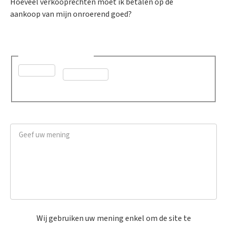
Hoeveel verkooprechten moet ik betalen op de
aankoop van mijn onroerend goed?
Was dit advies nuttig?
*
Ja
Neen
Geef uw mening
*
Wij gebruiken uw mening enkel om de site te