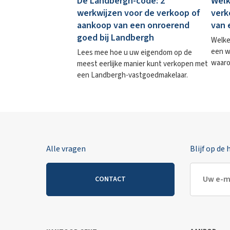
De Landbergh-code: 2
Welk
werkwijzen voor de verkoop of
verk
aankoop van een onroerend
van 
goed bij Landbergh
Welke
een w
Lees mee hoe u uw eigendom op de
waaro
meest eerlijke manier kunt verkopen met
een Landbergh-vastgoedmakelaar.
Alle vragen
Blijf op de
CONTACT