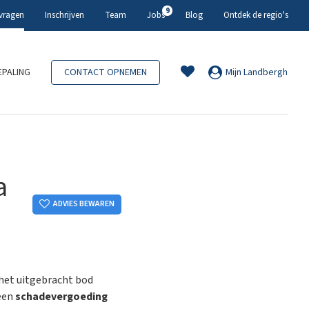
9
 vragen
Inschrijven
Team
Jobs
Blog
Ontdek de regio's
PALING
CONTACT OPNEMEN
Mijn Landbergh
a
ADVIES BEWAREN
 het uitgebracht bod
 een
schadevergoeding