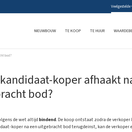
Veelgestelde
NIEUWBOUW
TE KOOP
TE HUUR
WAARDEBE
cht bod?
 kandidaat-koper afhaakt n
bracht bod?
olgens de wet altijd
bindend
. De koop ontstaat zodra de verkoper
idaat-koper na een uitgebracht bod terugdeinst, kan de verkoper