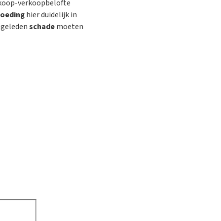
nkoop-verkoopbelofte
goeding
hier duidelijk in
n geleden
schade
moeten