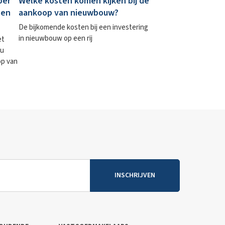
per
Welke kosten komen kijken bij de
een
aankoop van nieuwbouw?
De bijkomende kosten bij een investering
in nieuwbouw op een rij
et
 u
op van
INSCHRIJVEN