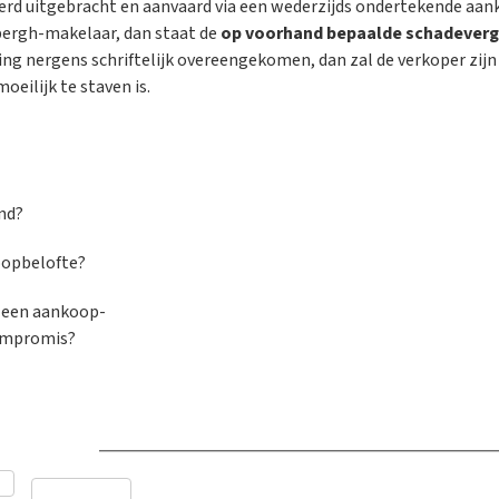
erd uitgebracht en aanvaard via een wederzijds ondertekende aa
ergh-makelaar, dan staat de
op voorhand bepaalde schadever
ing nergens schriftelijk overeengekomen, dan zal de verkoper zij
moeilijk te staven is.
nd?
oopbelofte?
n een aankoop-
ompromis?
dvies nuttig?
*