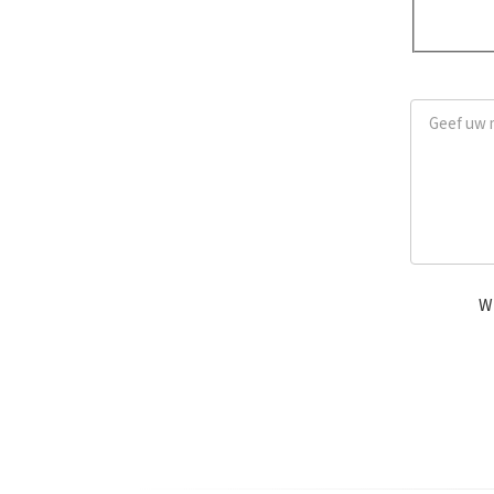
Ja
Geef uw me
Wi