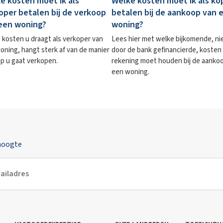
e kosten moet ik als
Welke kosten moet ik als ko
oper betalen bij de verkoop
betalen bij de aankoop van 
een woning?
woning?
 kosten u draagt als verkoper van
Lees hier met welke bijkomende, ni
oning, hangt sterk af van de manier
door de bank gefinancierde, kosten
p u gaat verkopen.
rekening moet houden bij de aanko
een woning.
 hoogte