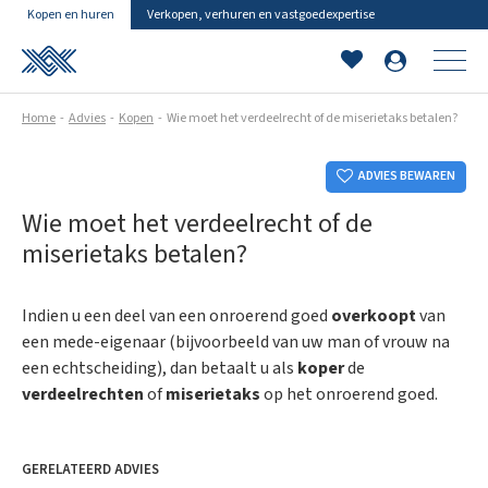
Kopen en huren
Verkopen, verhuren en vastgoedexpertise
Home
Advies
Kopen
Wie moet het verdeelrecht of de miserietaks betalen?
ADVIES BEWAREN
Wie moet het verdeelrecht of de
miserietaks betalen?
Indien u een deel van een onroerend goed
overkoopt
van
een mede-eigenaar (bijvoorbeeld van uw man of vrouw na
een echtscheiding), dan betaalt u als
koper
de
verdeelrechten
of
miserietaks
op het onroerend goed.
GERELATEERD ADVIES