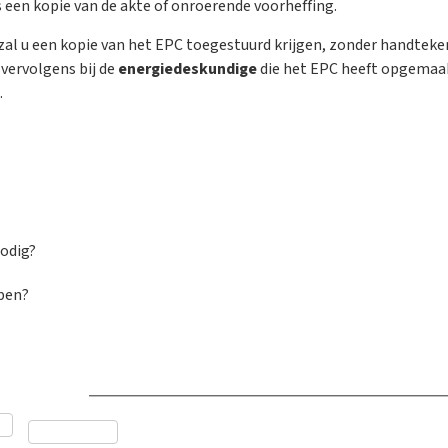
 een kopie van de akte of onroerende voorheffing.
zal u een kopie van het EPC toegestuurd krijgen, zonder handteke
vervolgens bij de
energiedeskundige
die het EPC heeft opgema
.
odig?
 ben?
dvies nuttig?
*