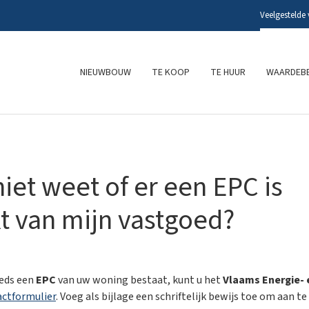
Veelgestelde
NIEUWBOUW
TE KOOP
TE HUUR
WAARDEBE
niet weet of er een EPC is
 van mijn vastgoed?
eeds een
EPC
van uw woning bestaat, kunt u het
Vlaams Energie-
ctformulier
. Voeg als bijlage een schriftelijk bewijs toe om aan t