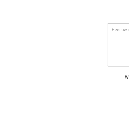
Ja
Geef uw me
Wi