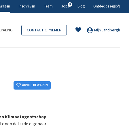
9
 vragen
Inschrijven
Team
Jobs
Blog
Ontdek de regio's
PALING
CONTACT OPNEMEN
Mijn Landbergh
ADVIES BEWAREN
 en Klimaatagentschap
e tonen dat u de eigenaar