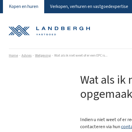
Kopen en huren
Verkopen, verhuren en vastgoedexpertise
Home
Advies
Wetgeving
Wat als ik niet weet of er een EPC is...
Wat als ik 
opgemaakt
Indien u niet weet of er r
contacteren via hun
conta