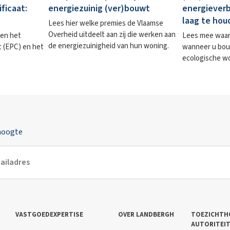
ficaat:
energiezuinig (ver)bouwt
energieverb
laag te hou
Lees hier welke premies de Vlaamse
Overheid uitdeelt aan zij die werken aan
sen het
Lees mee waar 
de energiezuinigheid van hun woning.
t (EPC) en het
wanneer u bou
ecologische w
 hoogte
VASTGOEDEXPERTISE
OVER LANDBERGH
TOEZICHTH
AUTORITEI