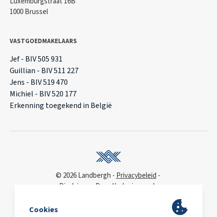
Luxemburgstraat 16B
1000 Brussel
VASTGOEDMAKELAARS
Jef - BIV 505 931
Guillian - BIV 511 227
Jens - BIV 519 470
Michiel - BIV 520 177
Erkenning toegekend in België
© 2026 Landbergh
Privacybeleid
Disclaimer
Deonthologie van de
vastgoedmakelaar
WCAG
toegankelijkheidsverklaring
BA & Borg