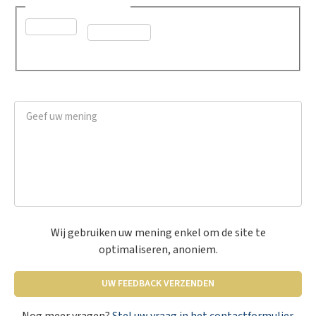
Was dit advies nuttig?
*
Ja
Neen
Geef uw mening
*
Wij gebruiken uw mening enkel om de site te
optimaliseren, anoniem.
UW FEEDBACK VERZENDEN
Nog meer vragen?
Stel uw vraag in het contactformulier
.