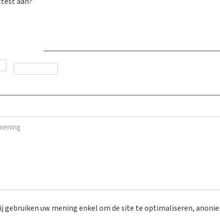
test aan?
dvies nuttig?
*
Neen
ning
*
j gebruiken uw mening enkel om de site te optimaliseren, anoni