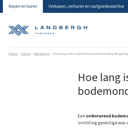
Kopen en huren
Verkopen, verhuren en vastgoedexpertise
Home
Advies
Wetgeving
Hoe lang is een oriënterend bodemonderzoek geldig
Hoe lang i
bodemonde
Een
oriënterend bodem
inrichting gevestigd was