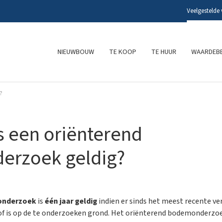
Veelgestelde
NIEUWBOUW
TE KOOP
TE HUUR
WAARDEBE
?
s een oriënterend
rzoek geldig?
onderzoek
is
één jaar geldig
indien er sinds het meest recente ver
 of is op de te onderzoeken grond. Het oriënterend bodemonderzoe