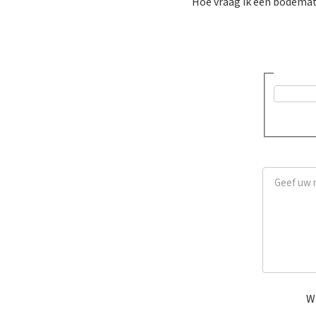
Hoe vraag ik een bodemat
Was dit a
Ja
Geef uw me
Wi