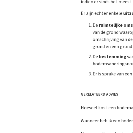
indien er sinds het meest
Er zijn echter enkele
uitz
De
ruimtelijke oms
van de grond waarop
omschrijving van d
grond en een grond 
De
bestemming
va
bodemsaneringsnorm
Er is sprake van een
GERELATEERD ADVIES
Hoeveel kost een bodema
Wanneer heb ik een bode