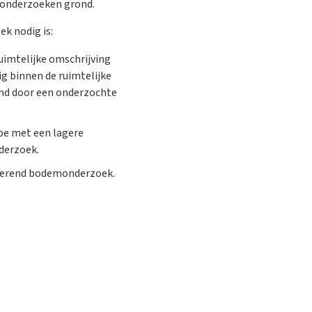
te onderzoeken grond.
k nodig is:
uimtelijke omschrijving
ig binnen de ruimtelijke
rmd door een onderzochte
e met een lagere
derzoek.
ënterend bodemonderzoek.