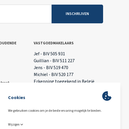
INSCHRIJVEN
OUDENDE
VASTGOEDMAKELAARS
T
Jef - BIV 505 931
Guillian - BIV 511 227
Jens - BIV 519 470
Michiel - BIV 520 177
Erkenning toegekend in België
traat
l