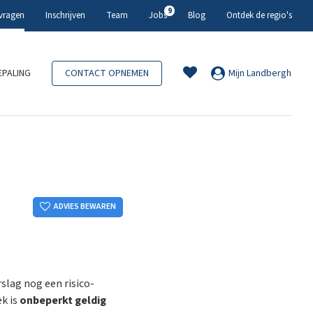
9
 vragen
Inschrijven
Team
Jobs
Blog
Ontdek de regio's
PALING
CONTACT OPNEMEN
Mijn Landbergh
ADVIES BEWAREN
slag nog een risico-
k is
onbeperkt geldig