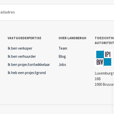
VASTGOEDEXPERTISE
OVER LANDBERGH
TOEZICHTH
AUTORITEI
Ik ben verkoper
Team
Ik ben verhuurder
Blog
Ik ben projectontwikkelaar
Jobs
Ik heb een projectgrond
Luxemburgs
16B
1000 Brusse