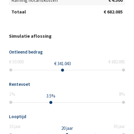
Raming notariskosten
€ 4.500
Totaal
€ 682.085
Simulatie aflossing
Ontleend bedrag
€ 50.000
€ 682.085
€ 341.043
Rentevoet
1
%
8
%
3.5
%
Looptijd
10
jaar
30
jaar
20
jaar