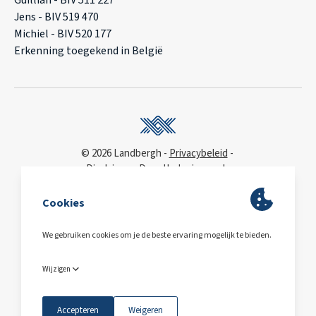
Guillian - BIV 511 227
Jens - BIV 519 470
Michiel - BIV 520 177
Erkenning toegekend in België
© 2026 Landbergh
Privacybeleid
Disclaimer
Deonthologie van de
vastgoedmakelaar
WCAG
toegankelijkheidsverklaring
BA & Borg
via AXA
Polis 730 390 160
BE0563.607.810