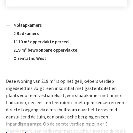
4 Slaapkamers
2 Badkamers
1110 m² oppervlakte perceel
219 m² bewoonbare oppervlakte
Oriëntatie: West
Deze woning van 219 m² is op het gelijkvloers verdiep
ingedeeld als volgt: een inkomhal met gastentoilet en
plaats voor een vestiairekast, een slaapkamer met annex
badkamer, een eet- en leefruimte met open keuken en een
directe toegang via een schuifraam naar het terras met
aansluitend de tuin, een praktische berging en een
inpandige garage. Op de eerste verdieping zijn er 3
slaapkamers, een badkamer met douche, ligbad en dubbele