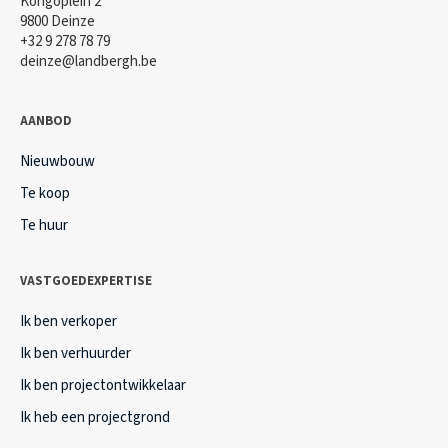
Kongoplein 2
9800 Deinze
+32 9 278 78 79
deinze@landbergh.be
AANBOD
Nieuwbouw
Te koop
Te huur
VASTGOEDEXPERTISE
Ik ben verkoper
Ik ben verhuurder
Ik ben projectontwikkelaar
Ik heb een projectgrond