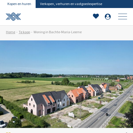
Kopen en huren
Verkopen, verhuren en vastgoedexpertise
Home
Te koop
Woning in Bachte-Maria-Leerne