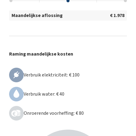
Maandelijkse aflossing
€ 1.978
Raming maandelijkse kosten
Verbruik elektriciteit
:
€ 100
Verbruik water
:
€ 40
Onroerende voorheffing
:
€ 80