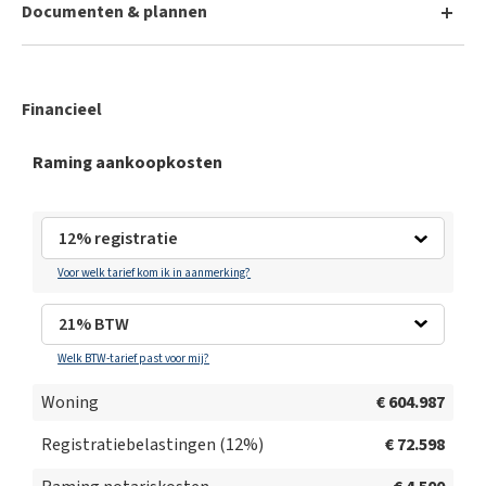
Documenten & plannen
Inplantingsplan
Financieel
Indeling woning 9
Raming aankoopkosten
Voor welk tarief kom ik in aanmerking?
Welk BTW-tarief past voor mij?
Woning
€ 604.987
Registratiebelastingen (
12
%)
€ 72.598