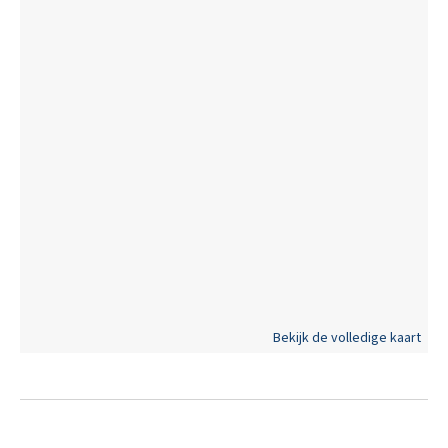
Verlaagd btw-tarief van 6% mogelijk
op de volledige
constructiewaarde, nu ook voor investeerders mits min. 15
jaar verhuur.
Benieuwd naar deze ruime nieuwbouwwoningen in het Hof
Van Leerne? Maak uw persoonlijke, vrijblijvende afspraak via
guillian@landbergh.be
of
09 278 78 79
.
Bekijk de volledige kaart