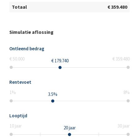
Totaal
€ 359.480
Simulatie aflossing
Ontleend bedrag
€ 50.000
€ 359.480
€ 179.740
Rentevoet
1
%
8
%
3.5
%
Looptijd
10
jaar
30
jaar
20
jaar