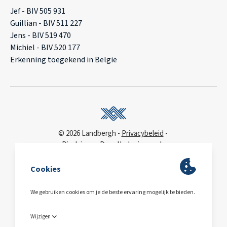
Jef - BIV 505 931
Guillian - BIV 511 227
Jens - BIV 519 470
Michiel - BIV 520 177
Erkenning toegekend in België
© 2026 Landbergh
Privacybeleid
Disclaimer
Deonthologie van de
vastgoedmakelaar
WCAG
toegankelijkheidsverklaring
BA & Borg
via AXA
Polis 730 390 160
BE0563.607.810