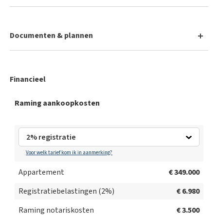
Documenten & plannen
EPC
Financieel
EK
Raming aankoopkosten
Stedenbouwkundige inlichtingen
Grondplan verdieping 1
Voor welk tarief kom ik in aanmerking?
Appartement
€ 349.000
Grondplan verdieping 2
Registratiebelastingen (
2
%)
€ 6.980
Raming notariskosten
€ 3.500