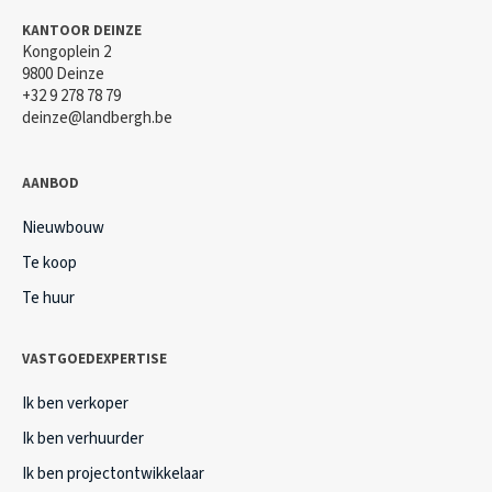
KANTOOR DEINZE
Kongoplein 2
9800 Deinze
+32 9 278 78 79
deinze@landbergh.be
AANBOD
Nieuwbouw
Te koop
Te huur
VASTGOEDEXPERTISE
Ik ben verkoper
Ik ben verhuurder
Ik ben projectontwikkelaar