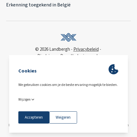
Erkenning toegekend in België
© 2026 Landbergh
Privacybeleid
Disclaimer
Deonthologie van de
vastgoedmakelaar
WCAG
toegankelijkheidsverklaring
BA & Borg
via AXA
Polis 730 390 160
BE0563.607.810
Maps © Mapbox © OpenStreetMap
Deze site wordt beschermd door reCAPTCHA en
het
privacybeleid
en
de servicevoorwaarden
van Google zijn van toepassing.