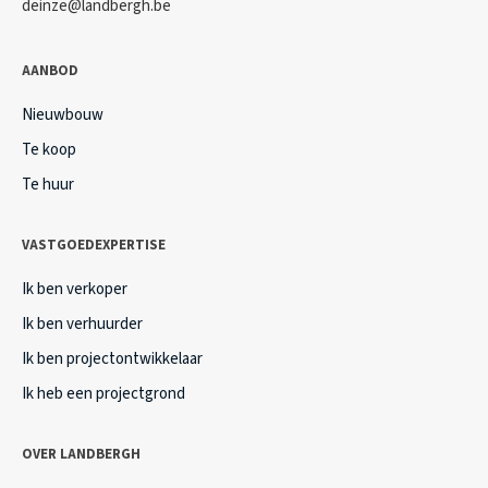
deinze@landbergh.be
AANBOD
Nieuwbouw
Te koop
Te huur
VASTGOEDEXPERTISE
Ik ben verkoper
Ik ben verhuurder
Ik ben projectontwikkelaar
Ik heb een projectgrond
OVER LANDBERGH