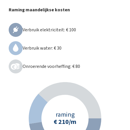
Raming maandelijkse kosten
Verbruik elektriciteit
:
€ 100
Verbruik water
:
€ 30
Onroerende voorheffing
:
€ 80
raming
€ 210
/m