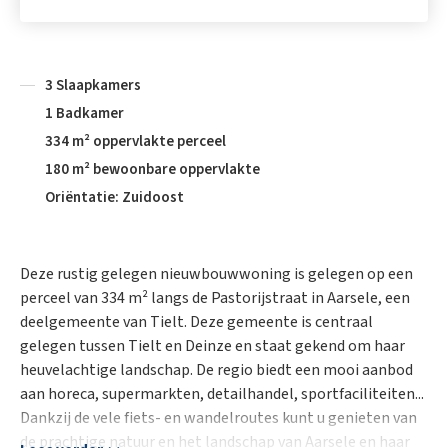
3 Slaapkamers
1 Badkamer
334 m² oppervlakte perceel
180 m² bewoonbare oppervlakte
Oriëntatie: Zuidoost
Deze rustig gelegen nieuwbouwwoning is gelegen op een
perceel van 334 m² langs de Pastorijstraat in Aarsele, een
deelgemeente van Tielt. Deze gemeente is centraal
gelegen tussen Tielt en Deinze en staat gekend om haar
heuvelachtige landschap. De regio biedt een mooi aanbod
aan horeca, supermarkten, detailhandel, sportfaciliteiten...
Dankzij de vele fiets- en wandelroutes kunt u genieten van
de prachtige natuur en het landschap van Aarsele en haar