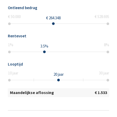
Ontleend bedrag
€ 50.000
€ 528.695
€ 264.348
Rentevoet
1
%
8
%
3.5
%
Looptijd
10
jaar
30
jaar
20
jaar
Maandelijkse aflossing
€ 1.533