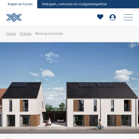
Kopen en huren
Verkopen, verhuren en vastgoedexpertise
Home
Te koop
Woning in Aarsele