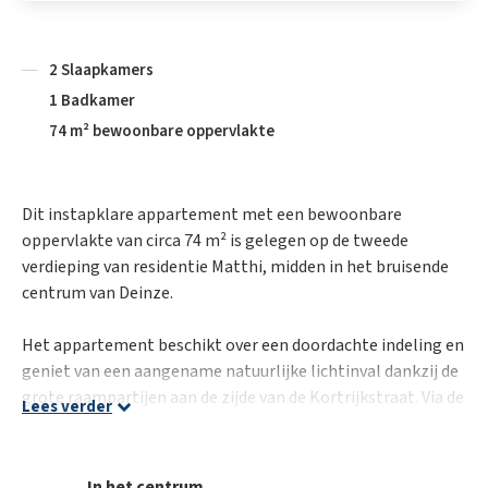
2 Slaapkamers
1 Badkamer
74 m² bewoonbare oppervlakte
Dit instapklare appartement met een bewoonbare
oppervlakte van circa 74 m² is gelegen op de tweede
verdieping van residentie Matthi, midden in het bruisende
centrum van Deinze.
Het appartement beschikt over een doordachte indeling en
geniet van een aangename natuurlijke lichtinval dankzij de
grote raampartijen aan de zijde van de Kortrijkstraat. Via de
Lees verder
inkomhal, met ruimte voor een vestiairekast, betreedt u de
open leefruimte met zit- en eethoek, die naadloos aansluit
op de open keuken, uitgerust met diverse kwalitatieve
In het centrum