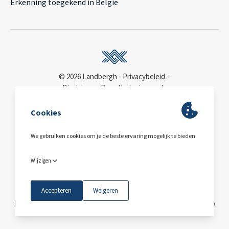
Erkenning toegekend in België
© 2026 Landbergh
Privacybeleid
Disclaimer
Deonthologie van de
vastgoedmakelaar
WCAG
toegankelijkheidsverklaring
BA & Borg
via AXA
Polis 730 390 160
BE0563.607.810
Maps © Mapbox © OpenStreetMap
Deze site wordt beschermd door reCAPTCHA en
het
privacybeleid
en
de servicevoorwaarden
van Google zijn van toepassing.