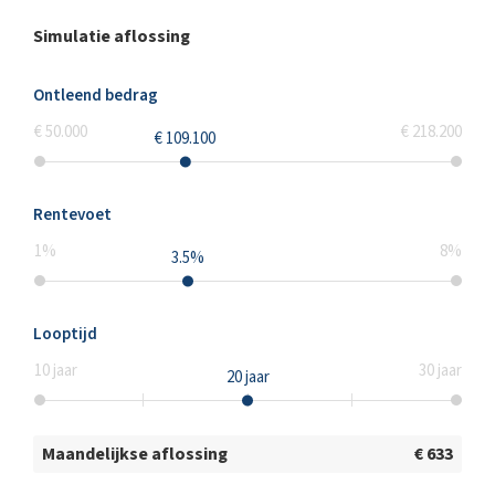
Simulatie aflossing
Ontleend bedrag
€ 50.000
€ 218.200
€ 109.100
Rentevoet
1
%
8
%
3.5
%
Looptijd
10
jaar
30
jaar
20
jaar
Maandelijkse aflossing
€ 633