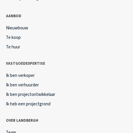
AANBOD
Nieuwbouw
Te koop
Te huur
VASTGOEDEXPERTISE
Ik ben verkoper
Ik ben verhuurder
Ik ben projectontwikkelaar
Ik heb een projectgrond
OVER LANDBERGH
Team