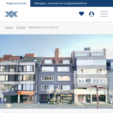
Kopen en huren
Verkopen, verhuren en vastgoedexpertise
Home
Te koop
Appartement in Deinze