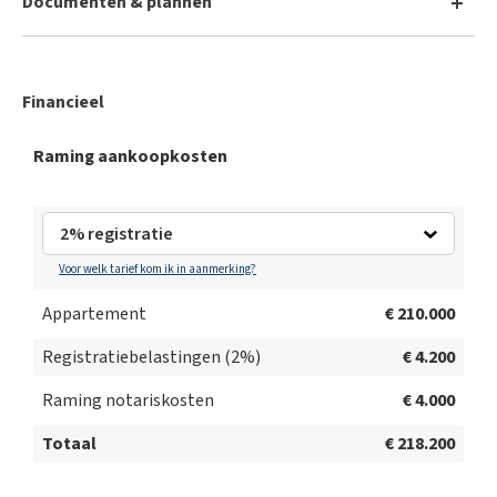
Documenten & plannen
EPC B
Financieel
Kadastraal plan
Raming aankoopkosten
Kadastrale legger
Keuring elektriciteit
Voor welk tarief kom ik in aanmerking?
Geen voorkooprecht
Appartement
€ 210.000
Registratiebelastingen (
2
%)
€ 4.200
Bodemattest
Raming notariskosten
€ 4.000
Asbestattest
Totaal
€ 218.200