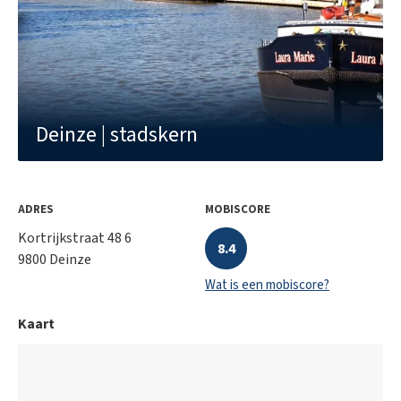
P-score:
Klasse D
G-score:
Klasse D
Afgebakende oeverzone:
Niet van toepassing
Deinze | stadskern
Beschermd erfgoed:
Nee
EPC
119
ADRES
MOBISCORE
Dagvaarding:
Nee
Kortrijkstraat 48 6
8.4
9800 Deinze
Wat is een mobiscore?
Kaart