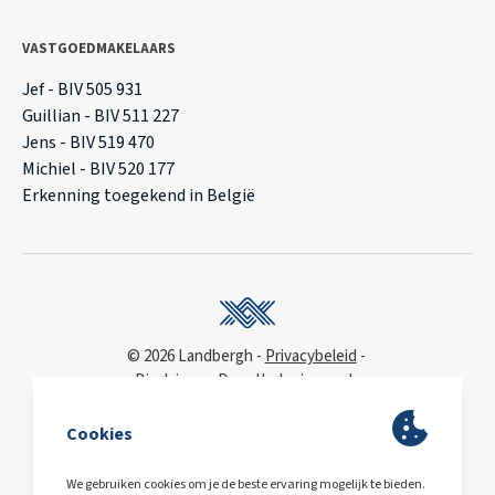
VASTGOEDMAKELAARS
Jef - BIV 505 931
Guillian - BIV 511 227
Jens - BIV 519 470
Michiel - BIV 520 177
Erkenning toegekend in België
© 2026 Landbergh
Privacybeleid
Disclaimer
Deonthologie van de
vastgoedmakelaar
WCAG
toegankelijkheidsverklaring
BA & Borg
via AXA
Polis 730 390 160
BE0563.607.810