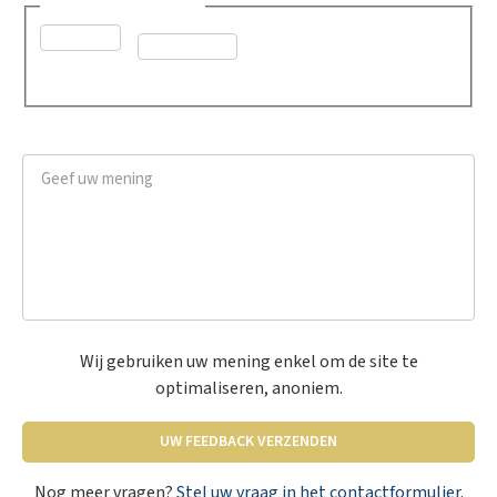
Was dit advies nuttig?
*
Ja
Neen
Geef uw mening
*
Wij gebruiken uw mening enkel om de site te
optimaliseren, anoniem.
UW FEEDBACK VERZENDEN
Nog meer vragen?
Stel uw vraag in het contactformulier
.