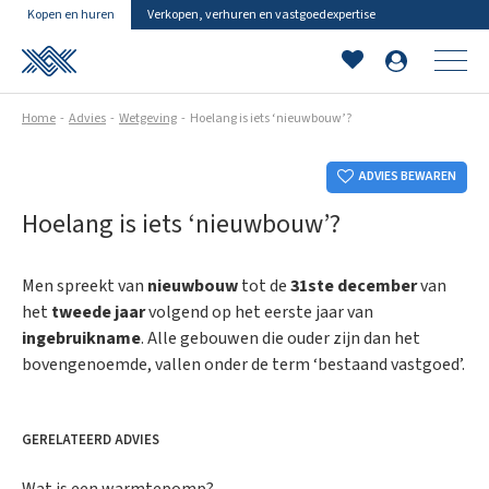
Kopen en huren
Verkopen, verhuren en vastgoedexpertise
Home
Advies
Wetgeving
Hoelang is iets ‘nieuwbouw’?
ADVIES BEWAREN
Hoelang is iets ‘nieuwbouw’?
Men spreekt van
nieuwbouw
tot de
31ste december
van
het
tweede jaar
volgend op het eerste jaar van
ingebruikname
. Alle gebouwen die ouder zijn dan het
bovengenoemde, vallen onder de term ‘bestaand vastgoed’.
GERELATEERD ADVIES
Wat is een warmtepomp?