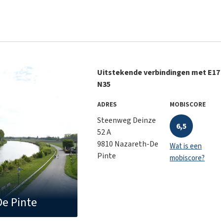
Uitstekende verbindingen met E17
N35
ADRES
MOBISCORE
Steenweg Deinze
6,5
52 A
9810 Nazareth-De
Wat is een
Pinte
mobiscore?
e Pinte