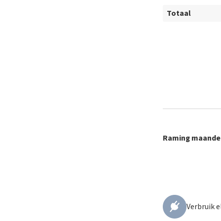
Totaal
Raming maandel
Verbruik e