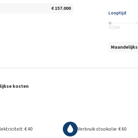
€ 157.000
Looptijd
10
jaar
Maandelijks
ijkse kosten
lektriciteit
:
€ 40
Verbruik stookolie
:
€ 60