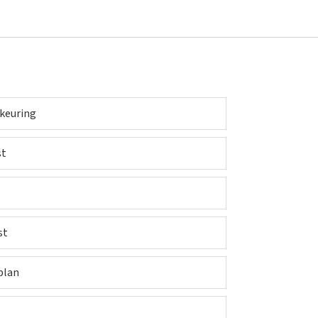
 keuring
st
st
plan