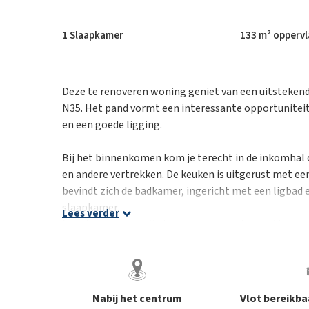
1 Slaapkamer
133 m² oppervl
Deze te renoveren woning geniet van een uitstekende
N35. Het pand vormt een interessante opportuniteit
en een goede ligging.
Bij het binnenkomen kom je terecht in de inkomhal d
en andere vertrekken. De keuken is uitgerust met ee
bevindt zich de badkamer, ingericht met een ligbad e
slaapkamer.
Lees verder
Naast de woning zijn twee garages gelegen, ideaal v
opbergruimte. De zolder, met een geïsoleerde vloer,
kamers of ruimte wenst te creëren.
De woning beschikt over verwarming op stookolie,
Nabij het centrum
Vlot bereikb
ingebouwde rolluiken, wat bijdraagt aan het woonc