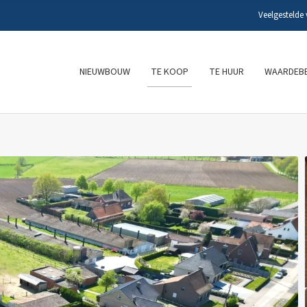
Veelgestelde
NIEUWBOUW
TE KOOP
TE HUUR
WAARDEBE