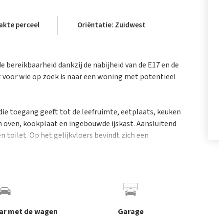
akte perceel
Oriëntatie: Zuidwest
 bereikbaarheid dankzij de nabijheid van de E17 en de
 voor wie op zoek is naar een woning met potentieel
ie toegang geeft tot de leefruimte, eetplaats, keuken
n oven, kookplaat en ingebouwde ijskast. Aansluitend
n toilet. Op het gelijkvloers bevindt zich een
oor het parkeren van wagens of het inrichten van extra
 biedt uitbreidingsmogelijkheden voor wie extra
 aluminium ramen met dubbele beglazing en
aar met de wagen
Garage
omfort.