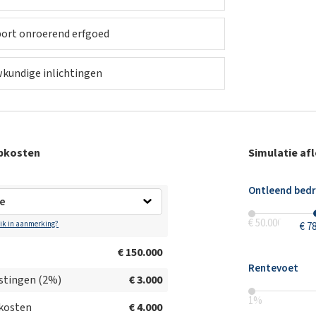
ort onroerend erfgoed
kundige inlichtingen
pkosten
Simulatie af
Ontleend bed
€ 50.000
 ik in aanmerking?
€ 7
€ 150.000
Rentevoet
stingen (
2
%)
€ 3.000
1
%
kosten
€ 4.000