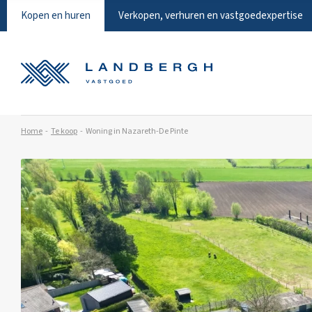
Kopen en huren
Verkopen, verhuren en vastgoedexpertise
Home
Te koop
Woning in Nazareth-De Pinte