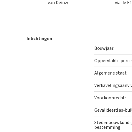
van Deinze
via de E
Kortom, deze woning is ideaal voor wie op zoek is 
bereikbaarheid, uitbreidingsmogelijkheden en een deg
huis omgevormd worden tot een warme en comforta
Inlichtingen
Volgens het Ruimtelijk Uitvoeringsplan (RUP) zijn
Bouwjaar:
praktijk of kantoorruimte tot 150 m² per perceel to
wie wonen en werken wil combineren of op zoek is 
Oppervlakte perce
Benieuwd naar deze goed gelegen woning? Maak dan v
Algemene staat:
25 24
.
Verkavelingsaanvr
Voorkooprecht:
Gevalideerd as-bui
Stedenbouwkundi
bestemming: