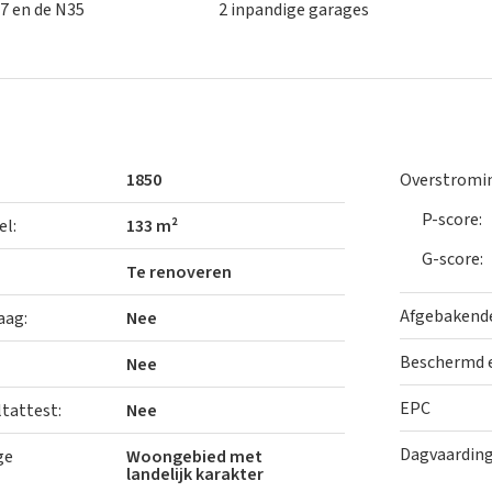
17 en de N35
2 inpandige garages
naar een betaalbaar renovatieproject met goede
elijke basisstructuur. Met de juiste aanpak kan dit
bele thuis.
 nevenbestemmingen zoals horeca, winkelruimte,
1850
Overstromin
egestaan. Dit maakt de woning extra interessant voor
naar een pand met commerciële mogelijkheden.
P-score:
el:
133 m²
G-score:
rijblijvend uw afspraak via
bo@landbergh.be
of
09 225
Te renoveren
Afgebakende
aag:
Nee
Beschermd e
Nee
EPC
ltattest:
Nee
Dagvaarding
ge
Woongebied met
landelijk karakter