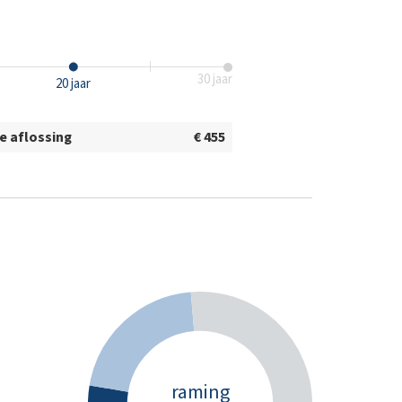
30
jaar
20
jaar
e aflossing
€ 455
raming