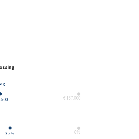
lossing
rag
€ 157.000
8.500
8
%
3.5
%