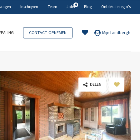
9
 vragen
Inschrijven
Team
Jobs
Blog
Ontdek de regio's
PALING
CONTACT OPNEMEN
Mijn Landbergh
DELEN