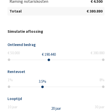
Raming notariskosten
€ 4.500
Stedenbouwkundige inlichtingen
Totaal
€ 380.880
Indelingsplan
Simulatie aflossing
Ontleend bedrag
€ 50.000
€ 380.880
€ 190.440
Rentevoet
1
%
8
%
3.5
%
Looptijd
10
jaar
30
jaar
20
jaar