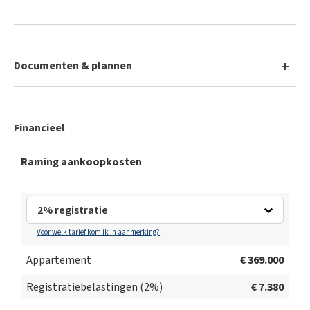
Documenten & plannen
ActaMaps - Kopenhagenstraat 4/0005, Gent
Financieel
Perceelrapport onroerend erfgoed
Raming aankoopkosten
Kadastraal plan
Opzoeking voorkooprecht
Voor welk tarief kom ik in aanmerking?
EPB
Appartement
€ 369.000
Registratiebelastingen (
2
%)
€ 7.380
Bodemattest