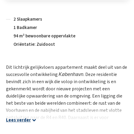
2 Slaapkamers
1 Badkamer
94 m² bewoonbare oppervlakte
Oriëntatie: Zuidoost
Dit lichtrijk gelijkvloers appartement maakt deel uit van de
succesvolle ontwikkeling
. Deze residentie
København
bevindt zich in een wijk die volop in ontwikkeling is en
gekenmerkt wordt door nieuwe projecten met een
duidelijke opwaardering van de omgeving. Een ligging die
het beste van beide werelden combineert: de rust van de
Voorhaven en de nabijheid van het stadsleven met vlotte
ontsluiting naar de R4 en R40. Daarnaast is er voor
Lees verder
gedomicilieerde bewoners de mogelijkheid om deelbootjes
te huren waarbij je van de Voorhaven tot het Keizerpark kan