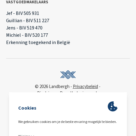
VASTGOEDMAKELAARS
Jef - BIV 505 931
Guillian - BIV 511 227
Jens - BIV 519 470
Michiel - BIV 520 177
Erkenning toegekend in België
© 2026 Landbergh
Privacybeleid
Disclaimer
Deonthologie van de
vastgoedmakelaar
WCAG
toegankelijkheidsverklaring
BA & Borg
via AXA
Polis 730 390 160
BE0563.607.810