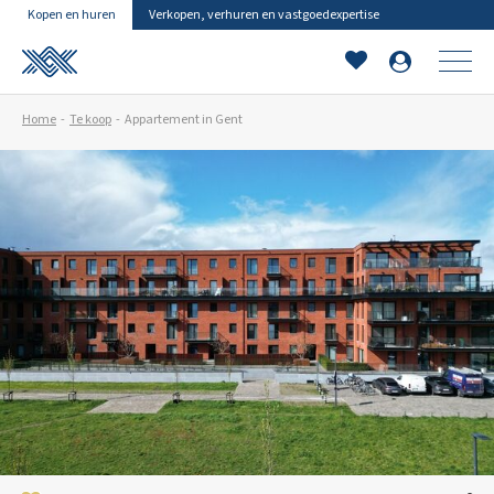
Kopen en huren
Verkopen, verhuren en vastgoedexpertise
Home
Te koop
Appartement in Gent