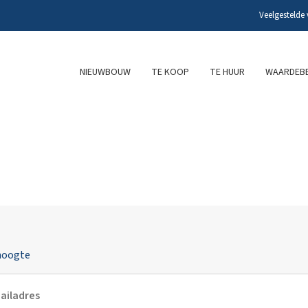
Veelgestelde
NIEUWBOUW
TE KOOP
TE HUUR
WAARDEBE
 hoogte