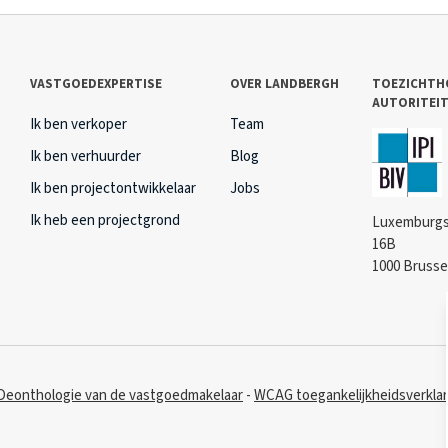
VASTGOEDEXPERTISE
OVER LANDBERGH
TOEZICHTH
AUTORITEI
Ik ben verkoper
Team
Ik ben verhuurder
Blog
Ik ben projectontwikkelaar
Jobs
Ik heb een projectgrond
Luxemburgs
16B
1000 Brusse
Deonthologie van de vastgoedmakelaar
WCAG toegankelijkheidsverklar