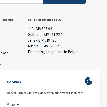
OUDENDE
VASTGOEDMAKELAARS
T
Jef - BIV 505 931
Guillian - BIV 511 227
Jens - BIV 519 470
Michiel - BIV 520 177
Erkenning toegekend in België
traat
l
ing
BA & Borg via AXA