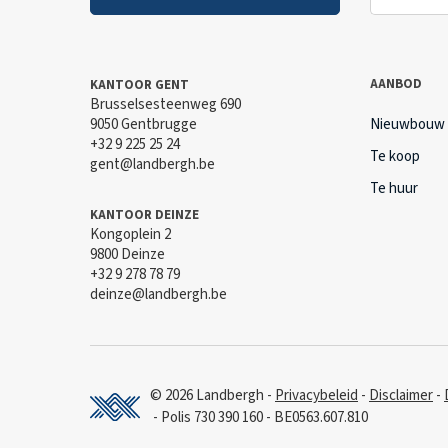
AANBOD
KANTOOR GENT
Brusselsesteenweg 690
9050 Gentbrugge
Nieuwbouw
+32 9 225 25 24
Te koop
gent@landbergh.be
Te huur
KANTOOR DEINZE
Kongoplein 2
9800 Deinze
+32 9 278 78 79
deinze@landbergh.be
© 2026 Landbergh
Privacybeleid
Disclaimer
Polis 730 390 160
BE0563.607.810