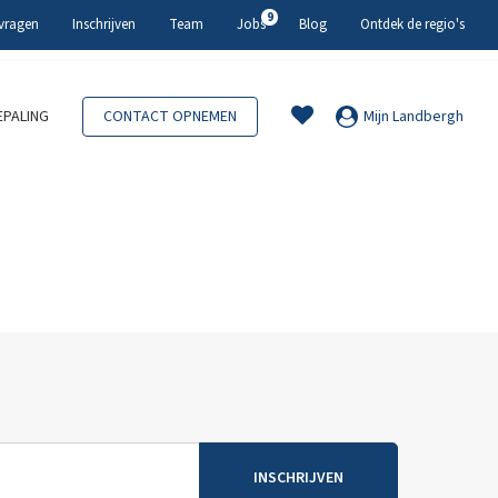
9
 vragen
Inschrijven
Team
Jobs
Blog
Ontdek de regio's
PALING
CONTACT OPNEMEN
Mijn Landbergh
INSCHRIJVEN