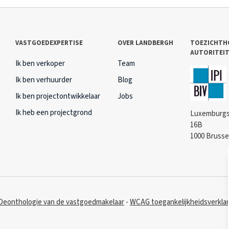
VASTGOEDEXPERTISE
OVER LANDBERGH
TOEZICHTH
AUTORITEI
Ik ben verkoper
Team
Ik ben verhuurder
Blog
Ik ben projectontwikkelaar
Jobs
Ik heb een projectgrond
Luxemburgs
16B
1000 Brusse
Deonthologie van de vastgoedmakelaar
WCAG toegankelijkheidsverklar