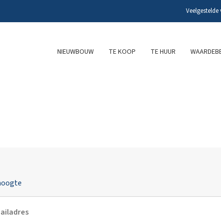
Veelgestelde
NIEUWBOUW
TE KOOP
TE HUUR
WAARDEBE
 hoogte