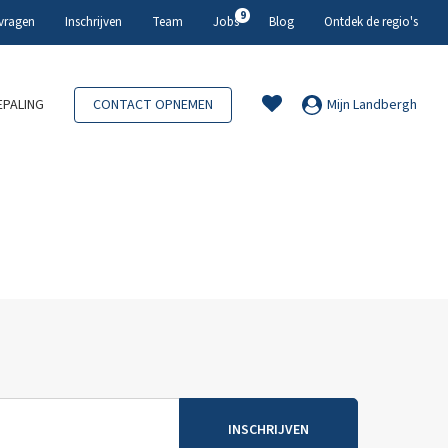
9
 vragen
Inschrijven
Team
Jobs
Blog
Ontdek de regio's
PALING
CONTACT OPNEMEN
Mijn Landbergh
INSCHRIJVEN