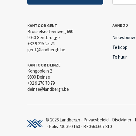
AANBOD
KANTOOR GENT
Brusselsesteenweg 690
9050 Gentbrugge
Nieuwbouw
+32 9 225 25 24
Te koop
gent@landbergh.be
Te huur
KANTOOR DEINZE
Kongoplein 2
9800 Deinze
+32 9 278 78 79
deinze@landbergh.be
© 2026 Landbergh
Privacybeleid
Disclaimer
Polis 730 390 160
BE0563.607.810