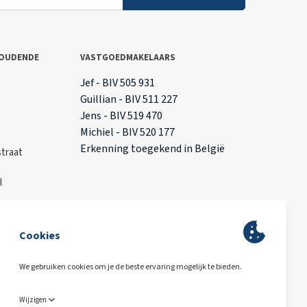
OUDENDE
VASTGOEDMAKELAARS
T
Jef - BIV 505 931
Guillian - BIV 511 227
Jens - BIV 519 470
Michiel - BIV 520 177
Erkenning toegekend in België
traat
l
ing
BA & Borg via AXA