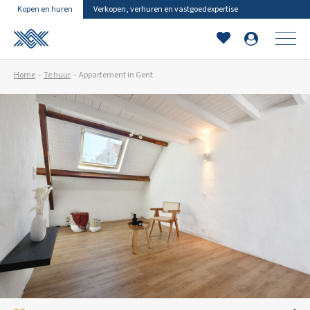
Kopen en huren
Verkopen, verhuren en vastgoedexpertise
Home
Te huur
Appartement in Gent