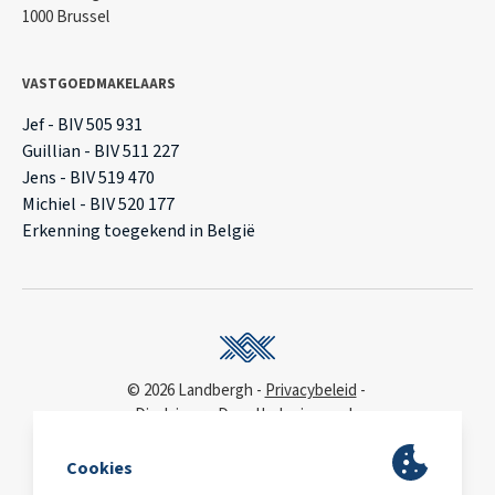
1000 Brussel
VASTGOEDMAKELAARS
Jef - BIV 505 931
Guillian - BIV 511 227
Jens - BIV 519 470
Michiel - BIV 520 177
Erkenning toegekend in België
© 2026 Landbergh
Privacybeleid
Disclaimer
Deonthologie van de
vastgoedmakelaar
WCAG
toegankelijkheidsverklaring
BA & Borg
via AXA
Polis 730 390 160