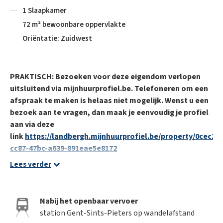
1 Slaapkamer
72 m² bewoonbare oppervlakte
Oriëntatie: Zuidwest
PRAKTISCH: Bezoeken voor deze eigendom verlopen
uitsluitend via mijnhuurprofiel.be. Telefoneren om een
afspraak te maken is helaas niet mogelijk. Wenst u een
bezoek aan te vragen, dan maak je eenvoudig je profiel
aan via deze
link
https://landbergh.mijnhuurprofiel.be/property/0cec260
cc87-47bc-a639-891eae5e8172
Lees verder
Dit dakappartement van ca. 72 m² is gelegen vlakbij het
station Gent-Sint-Pieters en geniet een vlotte verbinding
naar het historisch centrum van Gent. Het appartement is
Nabij het openbaar vervoer
vlot bereikbaar dankzij de nabijheid van de R40 richting
station Gent-Sints-Pieters op wandelafstand
autostrade (E40/E17). Verder is er een uitgebreid aanbod