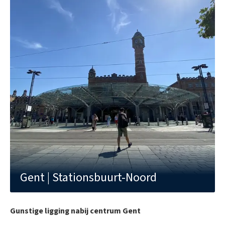
Voorkooprecht:
Ja
Gevalideerd as-builtattest:
Ja
Stedenbouwkundige
Woongebied
bestemming:
Overstromingsgevoeligheid:
Beschermd erfgoed:
Nee
EPC
275
Dagvaarding:
Nee
Gent | Stationsbuurt-Noord
Gunstige ligging nabij centrum Gent