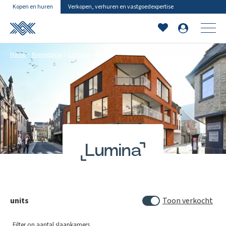
Kopen en huren
Verkopen, verhuren en vastgoedexpertise
Home
Nieuwbouw
Lumina
Units
units
Toon verkocht
Filter op aantal slaapkamers