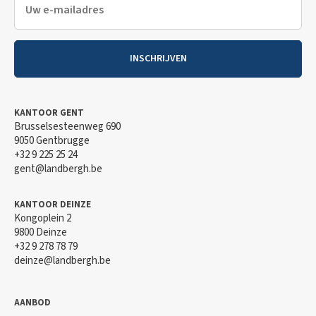
Rendement
Bruto
2,7
% / Netto
2,4
%
Future-proof technieken
INSCHRIJVEN
Sterke mobiliteit
6% btw mogelijk op de constructiewaarde
KANTOOR GENT
Brusselsesteenweg 690
Download indelingsplan
9050 Gentbrugge
+32 9 225 25 24
gent@landbergh.be
Bewaren in
favorieten
KANTOOR DEINZE
Kongoplein 2
9800 Deinze
+32 9 278 78 79
deinze@landbergh.be
AANBOD