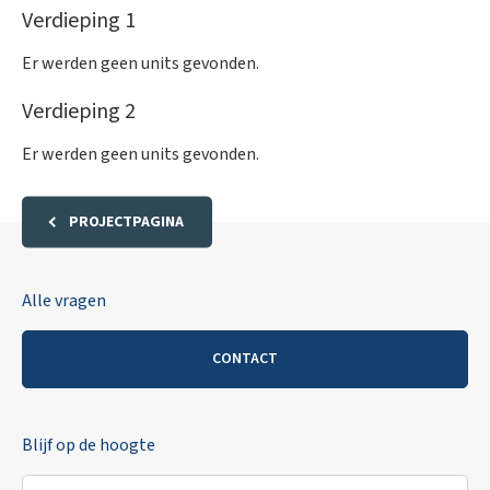
Verdieping 1
Raming aankoopkosten
Er werden geen units gevonden.
Verdieping 2
Welk BTW-tarief past voor mij?
Er werden geen units gevonden.
Woning
€ 470.000
BTW (
21
%)
€ 71.400
PROJECTPAGINA
Registratiebelastingen (
12
%)
€ 15.600
Raming notariskosten
€ 4.000
Alle vragen
Raming aansluitingskosten
€ 4.500
CONTACT
Totale aankoopprijs
€ 565.500
Rendementsberekening
Blijf op de hoogte
Verwachte huurprijs
1250
per maand