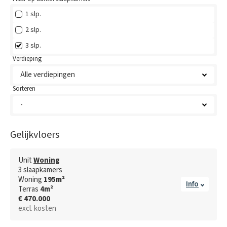
1 slp.
2 slp.
3 slp.
Verdieping
Sorteren
Gelijkvloers
Unit
Woning
3
slaapkamer
s
Woning
195
m²
Info
Terras
4
m²
€ 470.000
excl. kosten