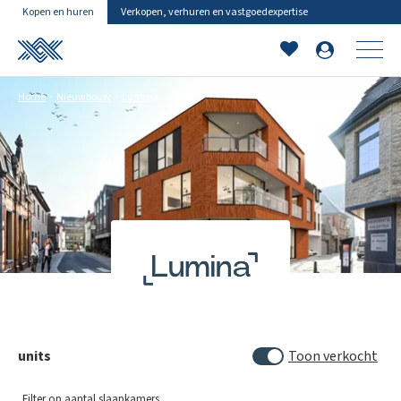
Kopen en huren
Verkopen, verhuren en vastgoedexpertise
Home
Nieuwbouw
Lumina
Units
units
Toon verkocht
Filter op aantal slaapkamers