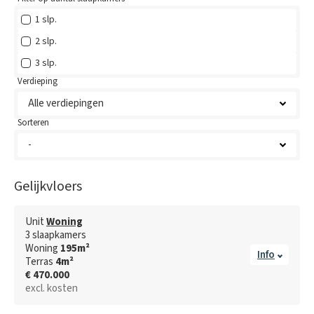
1 slp.
2 slp.
3 slp.
Verdieping
Sorteren
Gelijkvloers
Unit
Woning
3
slaapkamer
s
Woning
195
m²
Info
Terras
4
m²
€ 470.000
excl. kosten