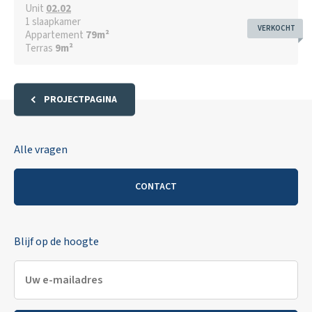
Rendement
Bruto
2,7
% / Netto
2,4
%
Unit
02.02
1
slaapkamer
VERKOCHT
Appartement
79
m²
Future-proof technieken
Terras
9
m²
Sterke mobiliteit
6% btw mogelijk op de constructiewaarde
PROJECTPAGINA
Download indelingsplan
Alle vragen
Bewaren in
favorieten
CONTACT
Blijf op de hoogte